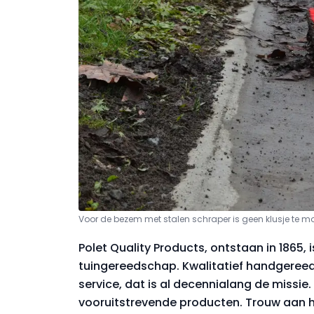
Voor de bezem met stalen schraper is geen klusje te moei
Polet Quality Products, ontstaan in 1865,
tuingereedschap. Kwalitatief handgere
service, dat is al decennialang de missie
vooruitstrevende producten. Trouw aan 