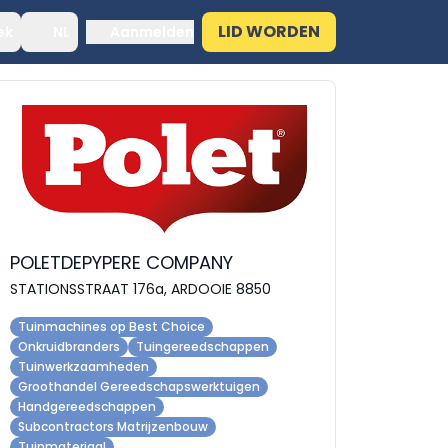
LID WORDEN
ek
NL
Aanmelden
POLETDEPYPERE COMPANY
STATIONSSTRAAT 176a, ARDOOIE 8850
Tuinmachines op Best Choice
Onkruidbranders
Tuingereedschappen
Tuinwerkzaamheden
Groothandel Gereedschapswerktuigen
Handgereedschappen
Subcontractors Matrijzenbouw
Tuinmateriaal