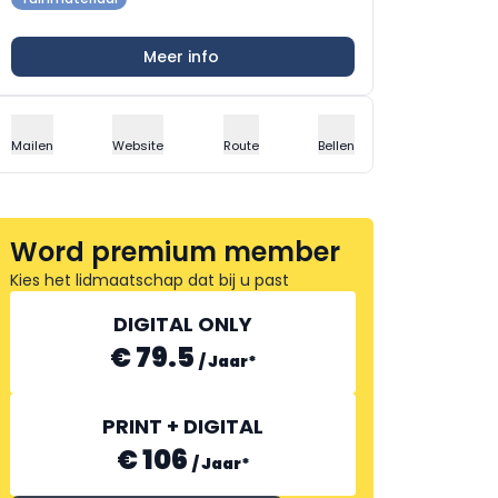
Meer info
Mailen
Website
Route
Bellen
Word premium member
Kies het lidmaatschap dat bij u past
DIGITAL ONLY
€ 79.5
/
Jaar
*
PRINT + DIGITAL
€ 106
/
Jaar
*