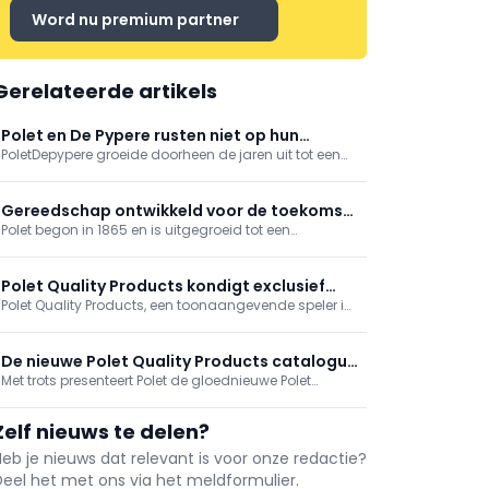
Word nu premium partner
Gerelateerde artikels
Polet en De Pypere rusten niet op hun
PoletDepypere groeide doorheen de jaren uit tot een
lauweren tijdens Green 2026
internationale fabrikant met een breed gamma
gereedschappen voor tuin en bouw. In de vestiging te
Ardooie oefenen ervaren smeden het ambacht nog
Gereedschap ontwikkeld voor de toekomst,
steeds uit op traditionele wijze, aangevuld met ...
Polet begon in 1865 en is uitgegroeid tot een
gebaseerd op traditie
internationale fabrikant met een breed assortiment
gereedschappen voor de bouw, tuin en industrie. Een
bedrijf met een rijke geschiedenis van traditie en
Polet Quality Products kondigt exclusief
vakmanschap, maar altijd gericht op innovatie.
Polet Quality Products, een toonaangevende speler in
partnerschap aan met VOLPI
hoogwaardige handgereedschappen, versterkt zijn
marktpositie met een exclusieve samenwerking. Het
bedrijf wordt de enige verdeler van de Predator Line
De nieuwe Polet Quality Products catalogus
van VOLPI in België, Luxemburg en Frankrijk.
Met trots presenteert Polet de gloednieuwe Polet
is uit!
Quality Products catalogus: een uitgebreide
voorstelling van 228 pagina's, met hoogwaardige
Zelf nieuws te delen?
handgereedschappen voor tuin, bouw en industrie.
Heb je nieuws dat relevant is voor onze redactie?
Deel het met ons via het meldformulier.