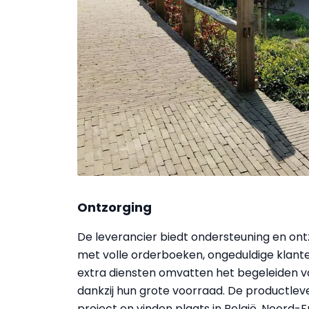
Ontzorging
De leverancier biedt ondersteuning en o
met volle orderboeken, ongeduldige klant
extra diensten omvatten het begeleiden va
dankzij hun grote voorraad. De productle
project en vinden plaats in België, Noord-