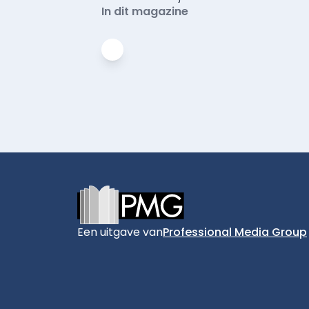
In dit magazine
Footer
Een uitgave van
Professional Media Group