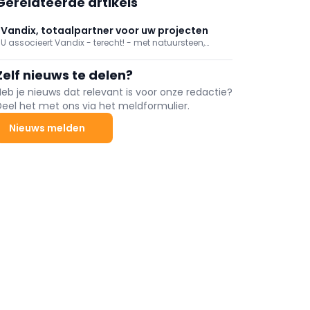
Gerelateerde artikels
Vandix, totaalpartner voor uw projecten
U associeert Vandix - terecht! - met natuursteen,
maar wist u dat Vandix ook tuinverlichting,
tuinschermen, afboordingen, tuinhout en
Zelf nieuws te delen?
brievenbussen levert? U vindt er alle 'harde'
tuinmaterialen. Honderden tuinaannemers ontdekten
Heb je nieuws dat relevant is voor onze redactie?
al de mogelijkheden van Vandix als betrouwbare
Deel het met ons via het meldformulier.
totaalleverancier. U binnenkort ook?
Nieuws melden