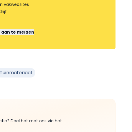
an vakwebsites
rijf
m aan te melden
Tuinmateriaal
ctie? Deel het met ons via het