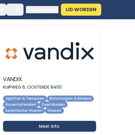
LID WORDEN
ek
NL
Aanmelden
VANDIX
KUIPWEG 6, OOSTENDE 8400
Opritten & Terrassen
Betontegels & Klinkers
Bouwmaterialen
Zwembaden
Keramische Vloeren
Vloeren
Meer info