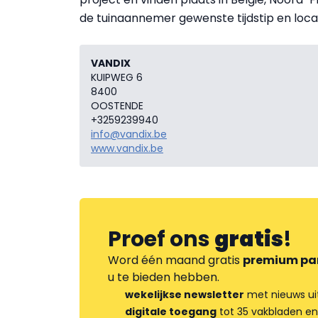
de tuinaannemer gewenste tijdstip en locat
VANDIX
KUIPWEG 6
8400
OOSTENDE
+3259239940
info@vandix.be
www.vandix.be
Proef ons
gratis
!
Word één maand gratis
premium pa
u te bieden hebben.
wekelijkse newsletter
met nieuws ui
digitale toegang
tot 35 vakbladen en