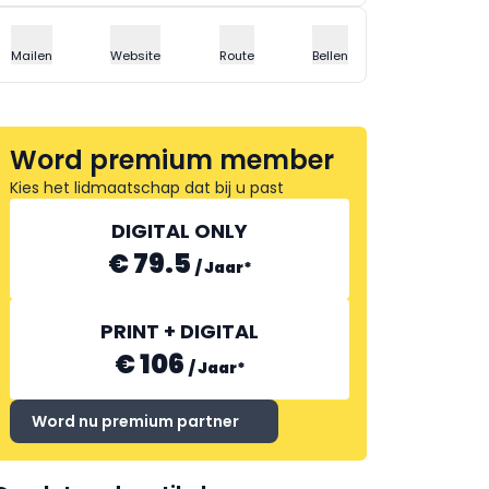
Mailen
Website
Route
Bellen
Word premium member
Kies het lidmaatschap dat bij u past
DIGITAL ONLY
€ 79.5
/
Jaar
*
PRINT + DIGITAL
€ 106
/
Jaar
*
Word nu premium partner