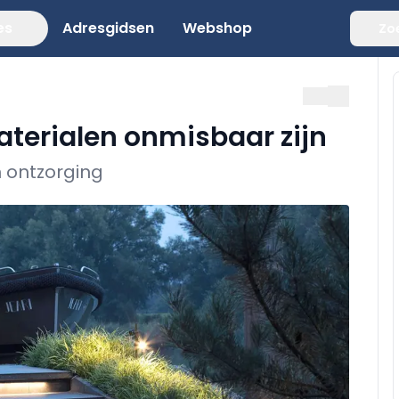
es
Adresgidsen
Webshop
Zo
erialen onmisbaar zijn
 ontzorging