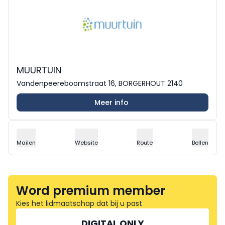
MUURTUIN
Vandenpeereboomstraat 16, BORGERHOUT 2140
Meer info
Mailen
Website
Route
Bellen
Word premium member
Kies het lidmaatschap dat bij u past
DIGITAL ONLY