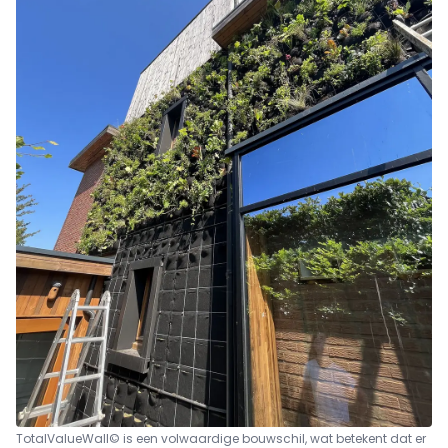
TotalValueWall© is een volwaardige bouwschil, wat betekent dat er