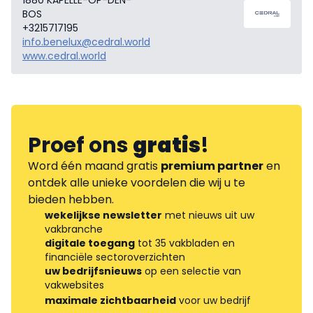
1880 KAPELLE-OP-DEN-
BOS
+3215717195
info.benelux@cedral.world
www.cedral.world
Proef ons
gratis
!
Word één maand gratis
premium partner
en
ontdek alle unieke voordelen die wij u te
bieden hebben.
wekelijkse newsletter
met nieuws uit uw
vakbranche
digitale toegang
tot 35 vakbladen en
financiële sectoroverzichten
uw bedrijfsnieuws
op een selectie van
vakwebsites
maximale zichtbaarheid
voor uw bedrijf