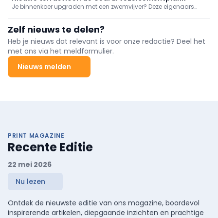
Je binnenkoer upgraden met een zwemvijver? Deze eigenaars
gingen ervoor. De hamvraag: welke terrasvloer leg je daarrond?
Ze gingen zelf op zoek en kwamen bij Cedral terrasplanken
Zelf nieuws te delen?
terecht. Een innovatieve, duurzame en praktische oplossing!
Heb je nieuws dat relevant is voor onze redactie? Deel het
met ons via het meldformulier.
Nieuws melden
PRINT MAGAZINE
Recente Editie
22 mei 2026
Nu lezen
Ontdek de nieuwste editie van ons magazine, boordevol
inspirerende artikelen, diepgaande inzichten en prachtige