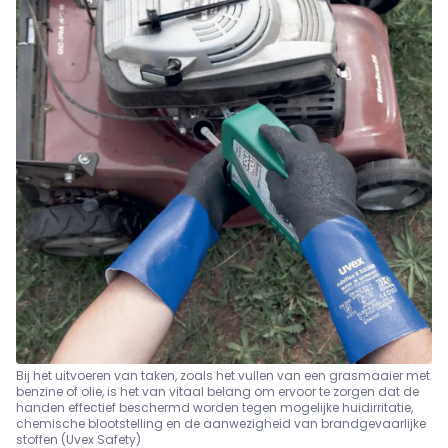
Bij het uitvoeren van taken, zoals het vullen van een grasmaaier met
benzine of olie, is het van vitaal belang om ervoor te zorgen dat de
handen effectief beschermd worden tegen mogelijke huidirritatie,
chemische blootstelling en de aanwezigheid van brandgevaarlijke
stoffen (Uvex Safety)