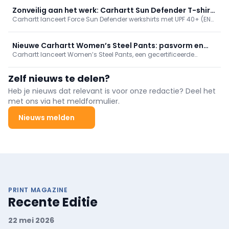
comfortabeler. Met Rugged Flex-stretch, versterkte naden en
slimme zakken, in modellen als Canvas, Ripstop Cargo en
Zonveilig aan het werk: Carhartt Sun Defender T-shirt
Professional Series. Meer info: carhartt.com.
Carhartt lanceert Force Sun Defender werkshirts met UPF 40+ (EN
met UPF 40+
13758-2) voor buitenwerk; houden vakmensen koel en droog. In
long- en short-sleeve, lichte stof met FastDry/Force, relaxed fit en
sterke stiksels. Kleuren o.a. zwart/wit; adviesprijzen €39,99 en
Nieuwe Carhartt Women’s Steel Pants: pasvorm en
€34,99.
Carhartt lanceert Women’s Steel Pants, een gecertificeerde
bescherming voor vrouwen
werkbroek voor vrouwen met ergonomische pasvorm, stretch
ripstop, Cordura-versterkingen en kniebescherming. Ontwikkeld
Zelf nieuws te delen?
met vakvrouwen voor comfort en veiligheid. Verkrijgbaar in bruin
en zwart, adviesprijs €119,99.
Heb je nieuws dat relevant is voor onze redactie? Deel het
met ons via het meldformulier.
Nieuws melden
PRINT MAGAZINE
Recente Editie
22 mei 2026