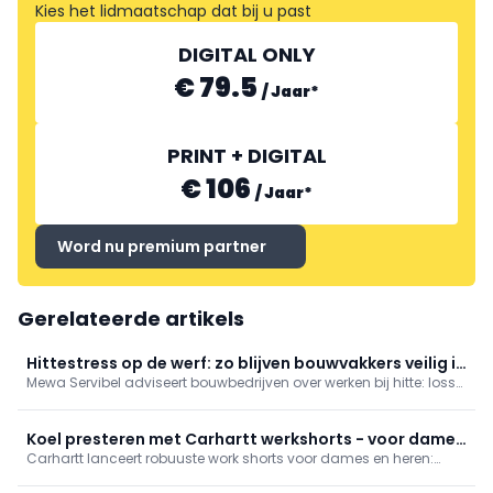
Kies het lidmaatschap dat bij u past
DIGITAL ONLY
€ 79.5
/
Jaar
*
EMM INTERNATIONAL
PRINT + DIGITAL
€ 106
/
Jaar
*
Word nu premium partner
Gerelateerde artikels
Hittestress op de werf: zo blijven bouwvakkers veilig in
Mewa Servibel adviseert bouwbedrijven over werken bij hitte: losse,
de zon
ademende kledij, doorgaans lange broeken (shorts enkel na
risicoanalyse), geschikte handschoenen en ventilerende
veiligheidsschoenen. Helm en zonnecrème SPF 30–50 blijven
Koel presteren met Carhartt werkshorts - voor dames
cruciaal. Mewa levert, onderhoudt en herstelt.
Carhartt lanceert robuuste work shorts voor dames en heren:
en heren
even sterk als de klassieke werkbroeken, maar koeler en