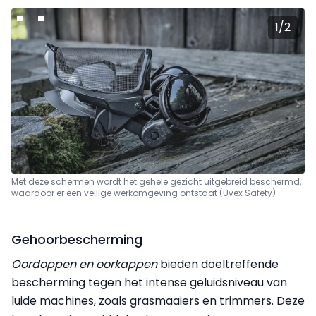
1
/
2
Met deze schermen wordt het gehele gezicht uitgebreid beschermd,
waardoor er een veilige werkomgeving ontstaat
(Uvex Safety)
Gehoorbescherming
Oordoppen en oorkappen
bieden doeltreffende
bescherming tegen het intense geluidsniveau van
luide machines, zoals grasmaaiers en trimmers. Deze