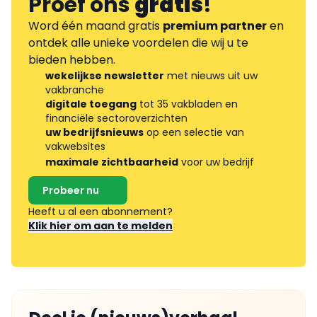
Proef ons
gratis
!
Word één maand gratis
premium partner
en
ontdek alle unieke voordelen die wij u te
bieden hebben.
wekelijkse newsletter
met nieuws uit uw
vakbranche
digitale toegang
tot 35 vakbladen en
financiële sectoroverzichten
uw bedrijfsnieuws
op een selectie van
vakwebsites
maximale zichtbaarheid
voor uw bedrijf
Probeer nu
Heeft u al een abonnement?
Klik hier om aan te melden