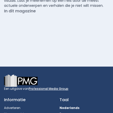
visuals. Laat je meenemen op een reis door de meest
actuele onderwerpen en verhalen die je niet wilt missen.
In dit magazine
Footer
Een uitgave van
Professional Media Group
Informatie
Taal
Adverteren
Nederlands