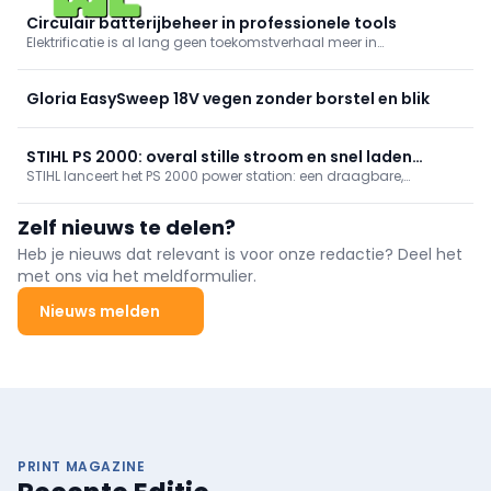
bouw. In de vestiging te Ardooie oefenen ervaren smeden het
ambacht nog steeds uit op traditionele wijze, aangevuld met ...
Circulair batterijbeheer in professionele tools
Elektrificatie is al lang geen toekomstverhaal meer in
professionele toepassingen. Op werven, in onderhoud,
groenbeheer en mobiliteit draaien steeds meer machines en
toestellen op batterijen.
Gloria EasySweep 18V vegen zonder borstel en blik
STIHL PS 2000: overal stille stroom en snel laden
STIHL lanceert het PS 2000 power station: een draagbare,
zonder stopcontact
geluidsarme stroombron (2.000 Wh, 2.000/4.000 W) om accu’s
en machines overal te voeden, ook zonder netstroom. Met IPX4-
Zelf nieuws te delen?
spatwaterbescherming, display, verlichting en diverse uitgangen.
Beschikbaar juni 2026.
Heb je nieuws dat relevant is voor onze redactie? Deel het
met ons via het meldformulier.
Nieuws melden
PRINT MAGAZINE