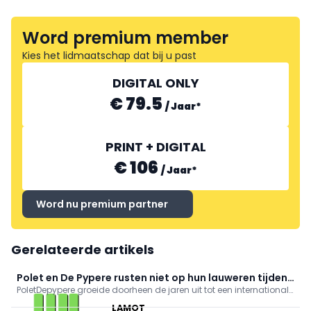
Word premium member
Kies het lidmaatschap dat bij u past
DIGITAL ONLY
€ 79.5
/
Jaar
*
PRINT + DIGITAL
€ 106
/
Jaar
*
Word nu premium partner
Gerelateerde artikels
Polet en De Pypere rusten niet op hun lauweren tijdens
PoletDepypere groeide doorheen de jaren uit tot een internationale
Green 2026
fabrikant met een breed gamma gereedschappen voor tuin en
LAMOT