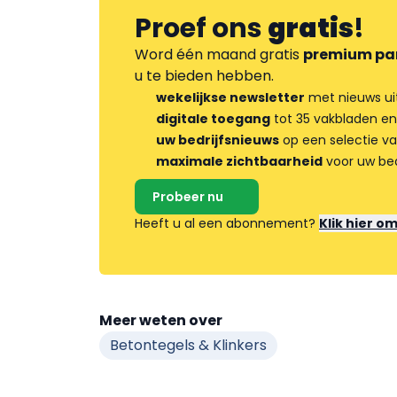
Proef ons
gratis
!
Word één maand gratis
premium pa
u te bieden hebben.
wekelijkse newsletter
met nieuws ui
digitale toegang
tot 35 vakbladen en
uw bedrijfsnieuws
op een selectie v
maximale zichtbaarheid
voor uw bed
Probeer nu
Heeft u al een abonnement?
Klik hier o
Meer weten over
Betontegels & Klinkers