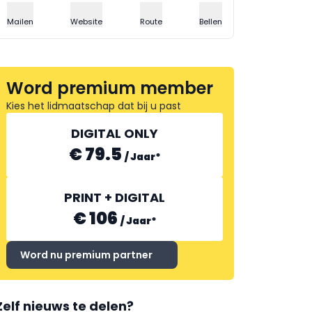
Mailen
Website
Route
Bellen
Word premium member
Kies het lidmaatschap dat bij u past
DIGITAL ONLY
€ 79.5
/
Jaar
*
PRINT + DIGITAL
€ 106
/
Jaar
*
Word nu premium partner
Zelf nieuws te delen?