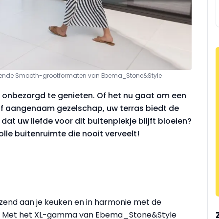
ekkende Smooth-grootformaten van Ebema_Stone&Style
or onbezorgd te genieten. Of het nu gaat om een
d of aangenaam gezelschap, uw terras biedt de
dat uw liefde voor dit buitenplekje blijft bloeien?
olle buitenruimte die nooit verveelt!
nzend aan je keuken en in harmonie met de
loer. Met het XL-gamma van Ebema_Stone&Style