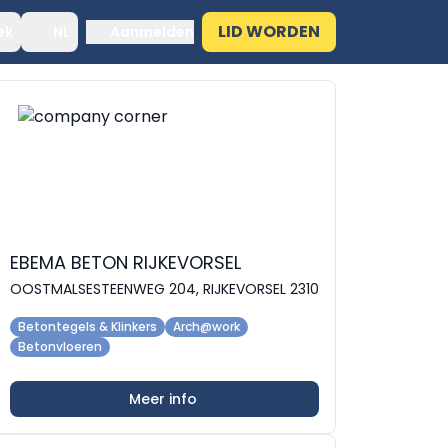
LID WORDEN
ek
NL
Aanmelden
EBEMA BETON RIJKEVORSEL
OOSTMALSESTEENWEG 204, RIJKEVORSEL 2310
Betontegels & Klinkers
Arch@work
Betonvloeren
Meer info