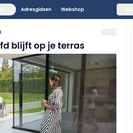
es
Adresgidsen
Webshop
Zo
d blijft op je terras