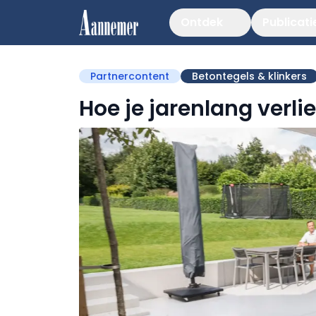
Ontdek
Publicati
Partnercontent
Betontegels & klinkers
Hoe je jarenlang verlief