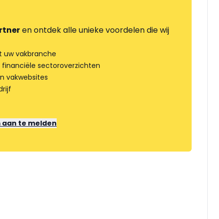
rtner
en ontdek alle unieke voordelen die wij
t uw vakbranche
 financiële sectoroverzichten
an vakwebsites
rijf
m aan te melden