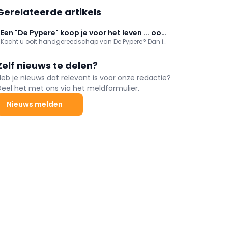
Gerelateerde artikels
Een "De Pypere" koop je voor het leven ... ook
Kocht u ooit handgereedschap van De Pypere? Dan is
deze innovaties!
de kans groot dat u het nog altijd gebruikt. De Pypere
staat dan ook al sinds 1873 borg voor uitzonderlijke
Zelf nieuws te delen?
kwaliteit.
Heb je nieuws dat relevant is voor onze redactie?
Deel het met ons via het meldformulier.
Nieuws melden