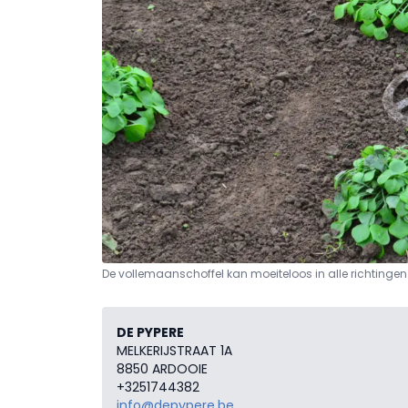
De vollemaanschoffel kan moeiteloos in alle richtingen
DE PYPERE
MELKERIJSTRAAT 1A
8850 ARDOOIE
+3251744382
info@depypere.be