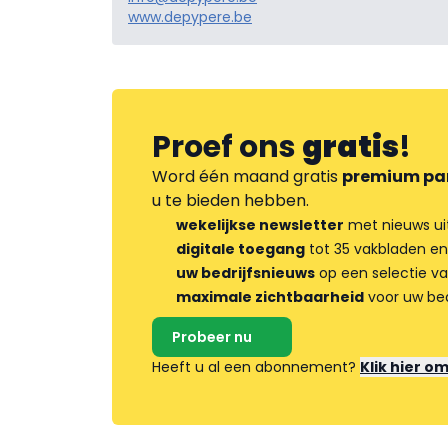
www.depypere.be
Proef ons
gratis
!
Word één maand gratis
premium pa
u te bieden hebben.
wekelijkse newsletter
met nieuws ui
digitale toegang
tot 35 vakbladen en
uw bedrijfsnieuws
op een selectie v
maximale zichtbaarheid
voor uw bed
Probeer nu
Heeft u al een abonnement?
Klik hier o