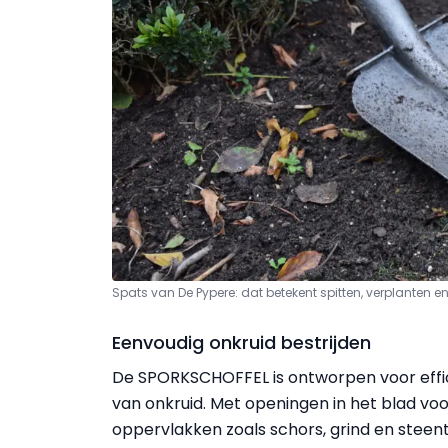
Spats van De Pypere: dat betekent spitten, verplanten 
Eenvoudig onkruid bestrijden
De SPORKSCHOFFEL is ontworpen voor effic
van onkruid. Met openingen in het blad voo
oppervlakken zoals schors, grind en stee