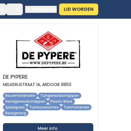
LID WORDEN
ek
NL
Aanmelden
DE PYPERE
MELKERIJSTRAAT 1A, ARDOOIE 8850
Bouwmaterialen
Tuingereedschappen
Handgereedschappen
Plastic Ware
Speelgoed
Tuinaccessoires
Tuinmateriaal
Beregening
Meer info