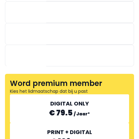
THE FRONTLINE COMPANY
SIGN2COM
TOERISME OOSTENDE
STANDENBOUW LAMBRECHT
Word premium member
Kies het lidmaatschap dat bij u past
DIGITAL ONLY
€ 79.5
/
Jaar
*
GOURMET SÉLECTION
PRINT + DIGITAL