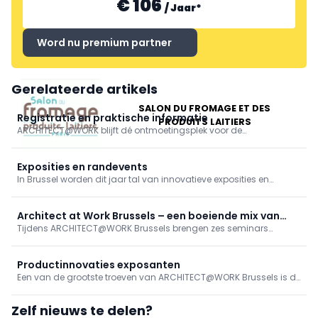
€ 106
/
Jaar
*
Word nu premium partner
Gerelateerde artikels
SALON DU FROMAGE ET DES
Registratie en praktische informatie
PRODUITS LAITIERS
ARCHITECT@WORK blijft dé ontmoetingsplek voor de
voorschrijver. Meer dan een event, is het een platform waar ideeën
worden uitgewisseld, samenwerkingen ontstaan en inspiratie tot
leven komt.
Exposities en randevents
In Brussel worden dit jaar tal van innovatieve exposities en
boeiende randevents gepresenteerd. Zo presenteert MATERIATEK,
de grootste onafhankelijke materialenbibliotheek van België, een
bijzondere tentoonstelling rond bespoke materialen, met focus op
Architect at Work Brussels – een boeiende mix van
het bewerken en herwaarderen van bestaand materiaal.
Tijdens ARCHITECT@WORK Brussels brengen zes seminars
nationale en internationale sprekers
actuele inzichten rond duurzaamheid, technologie en wonen
samen.
Productinnovaties exposanten
Een van de grootste troeven van ARCHITECT@WORK Brussels is de
sterke focus op innovatie en kwaliteit. Het event brengt een
zorgvuldig gecureerde selectie exposanten samen die meer dan
Zelf nieuws te delen?
300 vernieuwende producten presenteren.