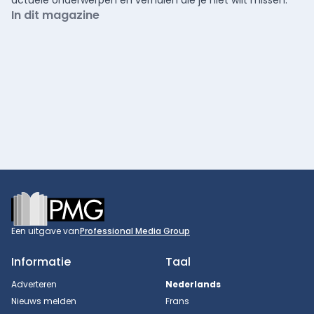
actuele onderwerpen en verhalen die je niet wilt missen.
In dit magazine
Footer
Een uitgave van
Professional Media Group
Informatie
Taal
Adverteren
Nederlands
Nieuws melden
Frans