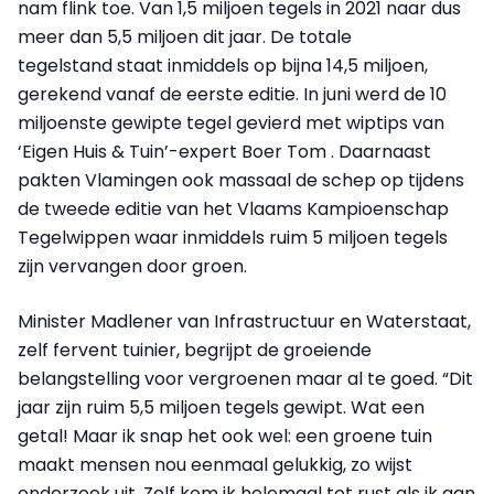
nam flink toe. Van 1,5 miljoen tegels in 2021 naar dus
meer dan 5,5 miljoen dit jaar. De totale
tegelstand staat inmiddels op bijna 14,5 miljoen,
gerekend vanaf de eerste editie. In juni werd de 10
miljoenste gewipte tegel gevierd met wiptips van
‘Eigen Huis & Tuin’-expert Boer Tom . Daarnaast
pakten Vlamingen ook massaal de schep op tijdens
de tweede editie van het Vlaams Kampioenschap
Tegelwippen waar inmiddels ruim 5 miljoen tegels
zijn vervangen door groen.
Minister Madlener van Infrastructuur en Waterstaat,
zelf fervent tuinier, begrijpt de groeiende
belangstelling voor vergroenen maar al te goed. “Dit
jaar zijn ruim 5,5 miljoen tegels gewipt. Wat een
getal! Maar ik snap het ook wel: een groene tuin
maakt mensen nou eenmaal gelukkig, zo wijst
onderzoek uit. Zelf kom ik helemaal tot rust als ik aan