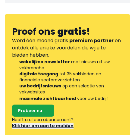
Proef ons
gratis
!
Word één maand gratis
premium partner
en
ontdek alle unieke voordelen die wij u te
bieden hebben.
wekelijkse newsletter
met nieuws uit uw
vakbranche
digitale toegang
tot 35 vakbladen en
financiële sectoroverzichten
uw bedrijfsnieuws
op een selectie van
vakwebsites
maximale zichtbaarheid
voor uw bedrijf
Probeer nu
Heeft u al een abonnement?
Klik hier om aan te melden