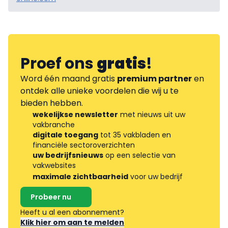
Proef ons
gratis
!
Word één maand gratis
premium partner
en
ontdek alle unieke voordelen die wij u te
bieden hebben.
wekelijkse newsletter
met nieuws uit uw
vakbranche
digitale toegang
tot 35 vakbladen en
financiële sectoroverzichten
uw bedrijfsnieuws
op een selectie van
vakwebsites
maximale zichtbaarheid
voor uw bedrijf
Probeer nu
Heeft u al een abonnement?
Klik hier om aan te melden