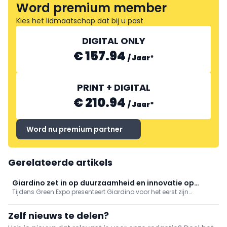
Word premium member
Kies het lidmaatschap dat bij u past
DIGITAL ONLY
€ 157.94
/
Jaar
*
PRINT + DIGITAL
€ 210.94
/
Jaar
*
Word nu premium partner
Gerelateerde artikels
Giardino zet in op duurzaamheid en innovatie op
Tijdens Green Expo presenteert Giardino voor het eerst zijn
Green Expo
vernieuwde assortiment. Het familiebedrijf, bekend van zijn
hoogwaardige tuinproducten, richt zich nu ook op de
Zelf nieuws te delen?
professionele markt.