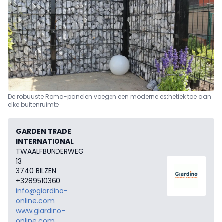
De robuuste Roma-panelen voegen een moderne esthetiek toe aan
elke buitenruimte
GARDEN TRADE
INTERNATIONAL
TWAALFBUNDERWEG
13
3740 BILZEN
+3289510360
info@giardino-
online.com
www.giardino-
online.com