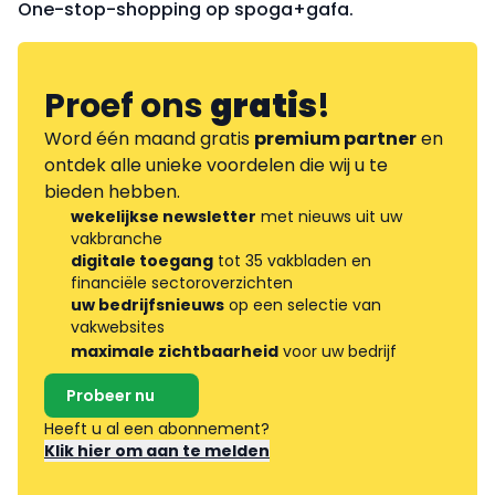
One-stop-shopping op spoga+gafa.
Proef ons
gratis
!
Word één maand gratis
premium partner
en
ontdek alle unieke voordelen die wij u te
bieden hebben.
wekelijkse newsletter
met nieuws uit uw
vakbranche
digitale toegang
tot 35 vakbladen en
financiële sectoroverzichten
uw bedrijfsnieuws
op een selectie van
vakwebsites
maximale zichtbaarheid
voor uw bedrijf
Probeer nu
Heeft u al een abonnement?
Klik hier om aan te melden