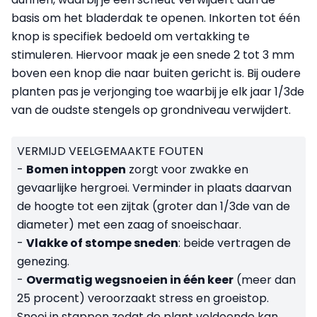
basis om het bladerdak te openen. Inkorten tot één
knop is specifiek bedoeld om vertakking te
stimuleren. Hiervoor maak je een snede 2 tot 3 mm
boven een knop die naar buiten gericht is. Bij oudere
planten pas je verjonging toe waarbij je elk jaar 1/3de
van de oudste stengels op grondniveau verwijdert.
VERMIJD VEELGEMAAKTE FOUTEN
-
Bomen intoppen
zorgt voor zwakke en
gevaarlijke hergroei. Verminder in plaats daarvan
de hoogte tot een zijtak (groter dan 1/3de van de
diameter) met een zaag of snoeischaar.
-
Vlakke of stompe sneden
: beide vertragen de
genezing.
-
Overmatig wegsnoeien in één keer
(meer dan
25 procent) veroorzaakt stress en groeistop.
Snoei in stappen zodat de plant voldoende kan