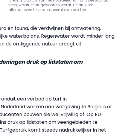
Slechts 3 tot 5% van het noordelijk halfrond bestaat uit
veen, waaruit turf gewonnen wordt. De druk om
alternatieven te vinden, neemt dan ook toe
ra en fauna, die verdwijnen bij ontwatering.
lijke waterbalans. Regenwater wordt minder lang
 de omliggende natuur droogt uit.
deningen druk op lidstaten om
 ronduit een verbod op turf in
ederland werken aan wetgeving. In België is er
ucenten bouwen die wel vrijwillig af. Op EU-
zins druk op lidstaten om veengebieden te
Turfgebruik komt steeds nadrukkelijker in het