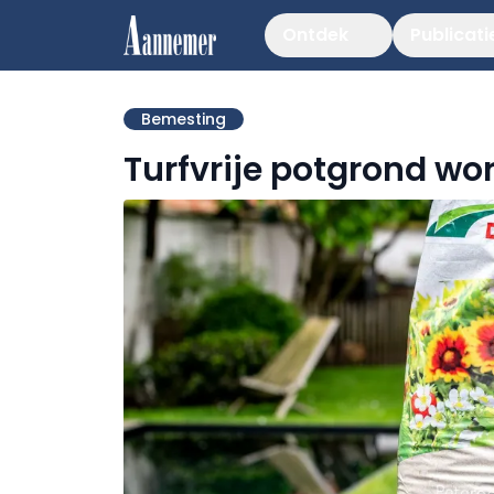
Ontdek
Publicati
Bemesting
Turfvrije potgrond wo