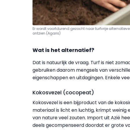
Er wordt voortdurend gezocht naar turfvrije alternatie
ontzien (Agaris)
Wat is het alternatief?
Dat is natuurlijk de vraag. Turf is niet z
gebruiken daarom mengsels van verschille
eigenschappen en uitdagingen. Enkele veel
Kokosvezel (cocopeat)
Kokosvezel is een bijproduct van de kokosi
materiaal is licht en luchtig, krimpt weini
van nature veel zouten. Import uit Azië he
deels gecompenseerd doordat er grote vo