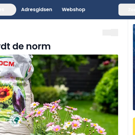
es
Adresgidsen
Webshop
Zo
rdt de norm