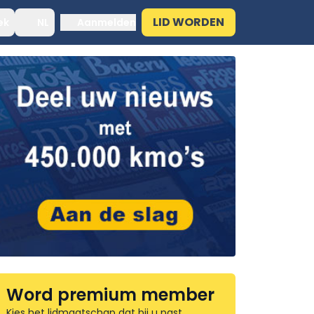
LID WORDEN
ek
NL
Aanmelden
Word premium member
Kies het lidmaatschap dat bij u past