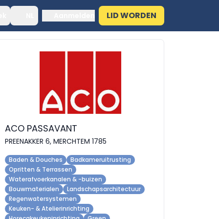
LID WORDEN
ek
NL
Aanmelden
ACO PASSAVANT
PREENAKKER 6, MERCHTEM 1785
Baden & Douches
Badkameruitrusting
Opritten & Terrassen
Waterafvoerkanalen & -buizen
Bouwmaterialen
Landschapsarchitectuur
Regenwatersystemen
Keuken- & Atelierinrichting
Horecakeukeninrichting
Green