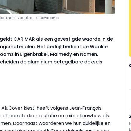
alse markt vanuit drie showrooms
er geldt CARIMAR als een gevestigde waarde in de
ingsmaterialen. Het bedrijf bedient de Waalse
rooms in Eigenbrakel, Malmedy en Namen.
heiden de aluminium betegelbare deksels
.
 AluCover kiest, heeft volgens Jean‑François
eeft een sterke reputatie en ruime knowhow als
temen. Daarnaast waarderen we hun duidelijke en
ns overtuigd om de AluCover‑deksels vast in ons