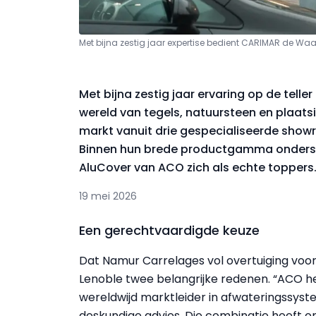
Met bijna zestig jaar expertise bedient CARIMAR de Wa
Met bijna zestig jaar ervaring op de tell
wereld van tegels, natuursteen en plaats
markt vanuit drie gespecialiseerde show
Binnen hun brede productgamma ondersc
AluCover van ACO zich als echte toppers
19 mei 2026
Een gerechtvaardigde keuze
Dat Namur Carrelages vol overtuiging voor
Lenoble twee belangrijke redenen. “ACO h
wereldwijd marktleider in afwateringssys
deskundige advies. Die combinatie heeft o