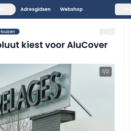
es
Adresgidsen
Webshop
Zo
-buizen
uut kiest voor AluCover
1
/
2