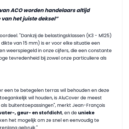
 van ACO worden handelaars altijd
 van het juiste deksel”
ordeel. "Dankzij de belastingsklassen (K3 - M125)
dikte van 15 mm) is er voor elke situatie een
n weerspiegeld in onze cijfers, die een constante
hoge tevredenheid bij zowel onze particuliere als
der een te betegelen terras wil behouden en deze
oegankelijk wil houden, is AluCover de meest
als buitentoepassingen", merkt Jean-François
ater-, geur- en stofdicht
, en de
unieke
en het mogelijk om ze snel en eenvoudig te
renlang gebruik."