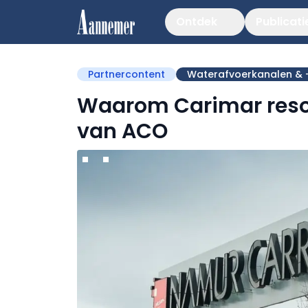
Ontdek
Publicati
Partnercontent
Waterafvoerkanalen & 
Waarom Carimar resol
van ACO