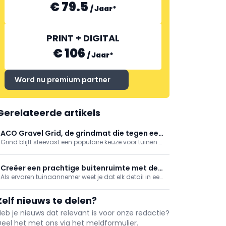
€ 79.5
/
Jaar
*
PRINT + DIGITAL
€ 106
/
Jaar
*
Word nu premium partner
Gerelateerde artikels
ACO Gravel Grid, de grindmat die tegen een
Grind blijft steevast een populaire keuze voor tuinen.
stootje kan
Vaak omwille van de natuurlijke charme maar zeker
ook omdat het minder gedoe is. Met de grindmatten
van ACO heb je alvast geen gedoe. Hun oersterke
Creëer een prachtige buitenruimte met de
grindmatten kunnen tegen een stootje en ...
Als ervaren tuinaannemer weet je dat elk detail in een
oplossingen van ACO
tuinontwerp bepalend is voor de uitstraling en het
gebruiksgemak van de buitenruimte. Een aspect dat
Zelf nieuws te delen?
vaak over het hoofd wordt gezien, is de afwatering.
ACO begrijpt dit als geen ander en ...
Heb je nieuws dat relevant is voor onze redactie?
Deel het met ons via het meldformulier.