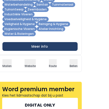
Waterbehandeling
Sanitair
Tuinmateriaal
Tuinontwerp
Zwembaden
Industriële Vloeren
Voedselveiligheid & Hygiëne
Veiligheid & Hygiene
Reiniging & Hygiene
Hygienische Vloeren
Atelier Inrichting
Water & Rioleringen
Meer info
Mailen
Website
Route
Bellen
Word premium member
Kies het lidmaatschap dat bij u past
DIGITAL ONLY