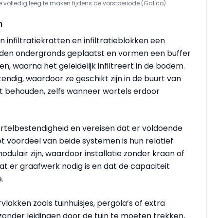
volledig leeg te maken tijdens de vorstperiode (Galico)
n
infiltratiekratten en infiltratieblokken een
rden ondergronds geplaatst en vormen een buffer
n, waarna het geleidelijk infiltreert in de bodem.
stendig, waardoor ze geschikt zijn in de buurt van
it behouden, zelfs wanneer wortels erdoor
rtelbestendigheid en vereisen dat er voldoende
t voordeel van beide systemen is hun relatief
modulair zijn, waardoor installatie zonder kraan of
dat er graafwerk nodig is en dat de capaciteit
.
rvlakken zoals tuinhuisjes, pergola’s of extra
 zonder leidingen door de tuin te moeten trekken,