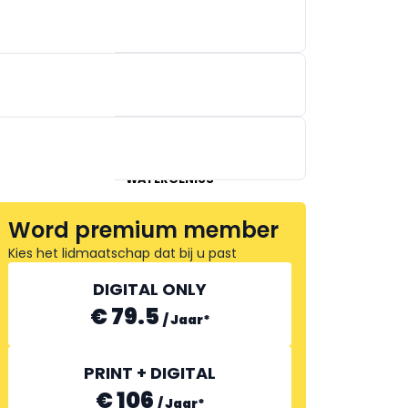
KESSEL SERVICECENTER
BELGIË
TANK SERVICE
WATERGENIUS
Word premium member
Kies het lidmaatschap dat bij u past
DIGITAL ONLY
€ 79.5
/
Jaar
*
REHAU
PRINT + DIGITAL
€ 106
/
Jaar
*