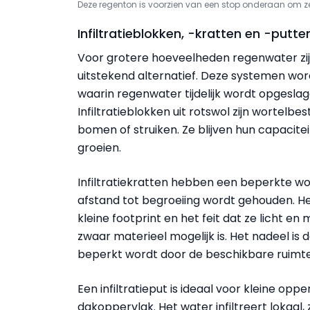
Deze regenton is voorzien van een stop onderaan om ze 
Infiltratieblokken, -kratten en -putte
Voor grotere hoeveelheden regenwater zijn 
uitstekend alternatief. Deze systemen wo
waarin regenwater tijdelijk wordt opgeslage
Infiltratieblokken uit rotswol zijn wortelbe
bomen of struiken. Ze blijven hun capacite
groeien.
Infiltratiekratten hebben een beperkte wo
afstand tot begroeiing wordt gehouden. He
kleine footprint en het feit dat ze licht en 
zwaar materieel mogelijk is. Het nadeel is 
beperkt wordt door de beschikbare ruimte
Een infiltratieput is ideaal voor kleine oppe
dakoppervlak. Het water infiltreert lokaal,