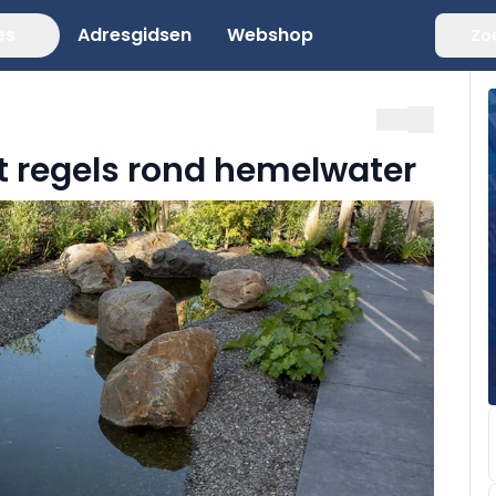
es
Adresgidsen
Webshop
Zo
t regels rond hemelwater