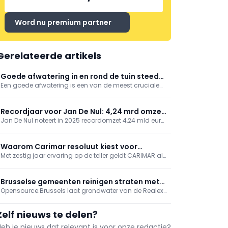
Word nu premium partner
Gerelateerde artikels
Goede afwatering in en rond de tuin steeds
Een goede afwatering is een van de meest cruciale
belangrijker
maar vaak over het hoofd geziene aspecten van
tuinonderhoud. Het is essentieel voor het voorkomen
van wateroverlast, de gezondheid van de bodem en
Recordjaar voor Jan De Nul: 4,24 mrd omzet,
het behoud van een mooie tuin.
Jan De Nul noteert in 2025 recordomzet 4,24 mld euro
12% meer winst
(+6% t.o.v. 2024), 812 mln EBITDA en 458 mln
nettowinst (+12%). 74% uit maritieme activiteiten. Het
schuldenvrije bedrijf investeert meer dan 1 mld in
Waarom Carimar resoluut kiest voor
vloot; 298 projecten in 31 landen.
Met zestig jaar ervaring op de teller geldt CARIMAR als
AluCover van ACO
een gevestigde waarde in de wereld van tegels,
natuursteen en plaatsingsmaterialen. Binnen hun
brede productgamma springen met name de
Brusselse gemeenten reinigen straten met
aluminium betegelbare deksels AluCover Light Low en
Opensource.Brussels laat grondwater van de Realex-
grondwater van Realex-werf
Alupura van ACO ...
werf hergebruiken voor straatreiniging in Brussel,
Etterbeek en Sint-Joost, in plaats van lozing in de
Zelf nieuws te delen?
riolering.
Heb je nieuws dat relevant is voor onze redactie?