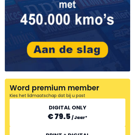
Word premium member
Kies het lidmaatschap dat bij u past
DIGITAL ONLY
€ 79.5
/
Jaar
*