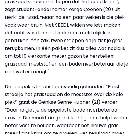
graszaad strooien en hopen dat het goed komt”,
zegt student-ondernemer Yorge Coenen (20) uit
Herk-de-Stad. “Maar na een paar weken is die plek
vaak weer bruin. Met SEEDL wilden we iets maken
dat echt werkt en dat iedereen makkelijk kan
gebruiken: één zak, twee stappen en je ziet je gras
terugkomen. In één pakket zit dus alles wat nodig is
om tot 10 vierkante meter gazon te herstellen:
graszaad, meststof en een bodemverbeteraar die je
met water mengt."
De aanpak is bewust eenvoudig gehouden. “Eerst
strooi je het graszaad en de meststof over de kale
plek”, gaat de Genkse Senne Hubner (21) verder.
“Daarna giet je de opgeloste bodemverbeteraar
erover. Die maakt de grond luchtiger en helpt water
beter vast te houden, waardoor het nieuwe gras
meer kans krijgt om te groeien. Het resultaat moet