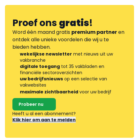
Proef ons
gratis
!
Word één maand gratis
premium partner
en
ontdek alle unieke voordelen die wij u te
bieden hebben.
wekelijkse newsletter
met nieuws uit uw
vakbranche
digitale toegang
tot 35 vakbladen en
financiële sectoroverzichten
uw bedrijfsnieuws
op een selectie van
vakwebsites
maximale zichtbaarheid
voor uw bedrijf
Probeer nu
Heeft u al een abonnement?
Klik hier om aan te melden