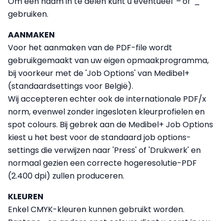
Om een naam in te delen kunt u eventueel '–'of '_'
gebruiken.
AANMAKEN
Voor het aanmaken van de PDF-file wordt
gebruikgemaakt van uw eigen opmaakprogramma,
bij voorkeur met de 'Job Options' van Medibel+
(standaardsettings voor België).
Wij accepteren echter ook de internationale PDF/x
norm, evenwel zonder ingesloten kleurprofielen en
spot colours. Bij gebrek aan de Medibel+ Job Options
kiest u het best voor de standaard job options-
settings die verwijzen naar 'Press' of 'Drukwerk' en
normaal gezien een correcte hogeresolutie-PDF
(2.400 dpi) zullen produceren.
KLEUREN
Enkel CMYK-kleuren kunnen gebruikt worden.