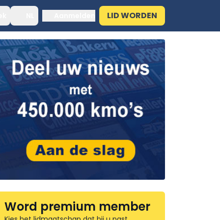
LID WORDEN
ek
NL
Aanmelden
Word premium member
Kies het lidmaatschap dat bij u past