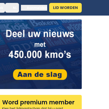
LID WORDEN
ek
NL
Aanmelden
Word premium member
Kies het lidmaatschap dat bij u past