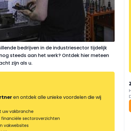
llende bedrijven in de industriesector tijdelijk
u nog steeds aan het werk? Ontdek hier meteen
ht zijn als u.
rtner
en ontdek alle unieke voordelen die wij
t uw vakbranche
 financiële sectoroverzichten
an vakwebsites