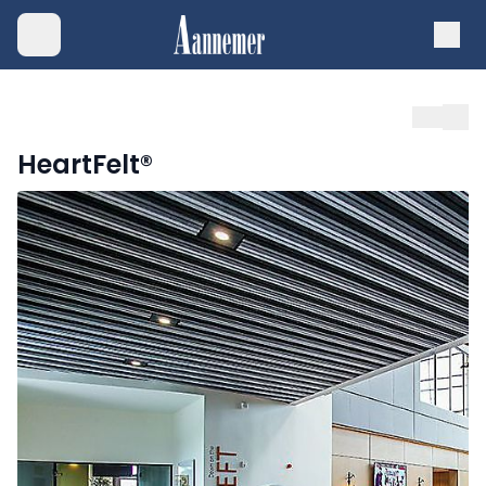
HeartFelt®