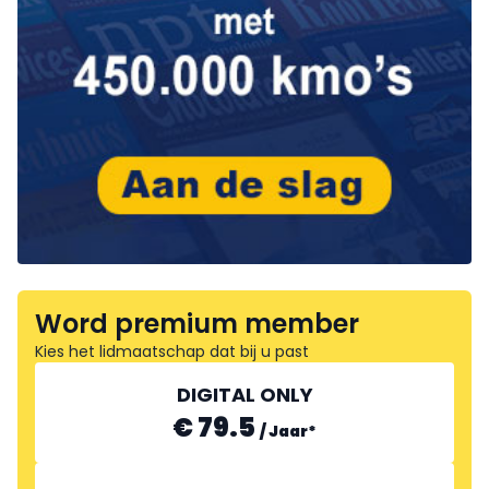
Word premium member
Kies het lidmaatschap dat bij u past
DIGITAL ONLY
€ 79.5
/
Jaar
*