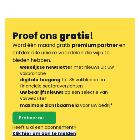
Proef ons
gratis
!
Word één maand gratis
premium partner
en
ontdek alle unieke voordelen die wij u te
bieden hebben.
wekelijkse newsletter
met nieuws uit uw
vakbranche
digitale toegang
tot 35 vakbladen en
financiële sectoroverzichten
uw bedrijfsnieuws
op een selectie van
vakwebsites
maximale zichtbaarheid
voor uw bedrijf
Probeer nu
Heeft u al een abonnement?
Klik hier om aan te melden