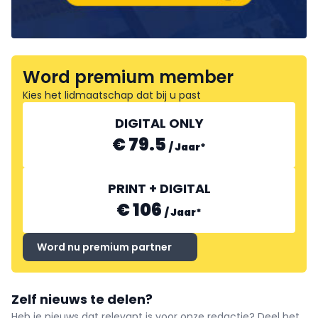
Word premium member
Kies het lidmaatschap dat bij u past
DIGITAL ONLY
€ 79.5
/
Jaar
*
PRINT + DIGITAL
€ 106
/
Jaar
*
Word nu premium partner
Zelf nieuws te delen?
Heb je nieuws dat relevant is voor onze redactie? Deel het