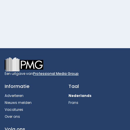
Footer
Een uitgave van
Professional Media Group
Informatie
Taal
Adverteren
Nederlands
Nieuws melden
Frans
Vacatures
Over ons
Volg ons