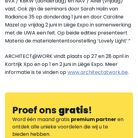
BVA / KBKW (donderdag) en NAV / AiNB (vrijdag)
vast. Ook zijn de seminars door Sarah Halin van
Radiance 35 op donderdag 1 juni en door Caroline
Mazel op vrijdag 2 juni in Liège Expo in samenwerking
met de UWA een feit. Op beide edities presenteert
Materia de materialententoonstelling ‘Lovely Light’.”
ARCHITECT@WORK vindt plaats op 27 en 28 april in
Kortrijk Xpo en op 1 en 2 juni in Liège Expo. Meer
informatie is te vinden op
www.architectatwork.be
.
Proef ons
gratis
!
Word één maand gratis
premium partner
en
ontdek alle unieke voordelen die wij u te
bieden hebben.