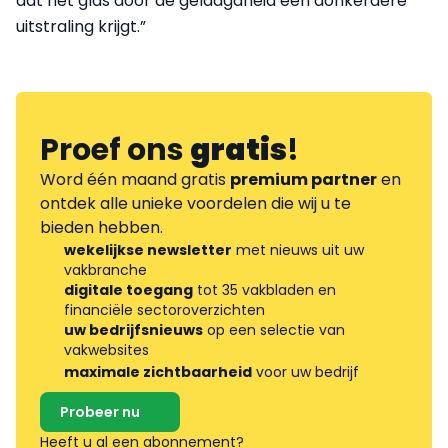
dat het glas door de gelaagdheid een donkerdere
uitstraling krijgt.”
Proef ons
gratis
!
Word één maand gratis
premium partner
en
ontdek alle unieke voordelen die wij u te
bieden hebben.
wekelijkse newsletter
met nieuws uit uw
vakbranche
digitale toegang
tot 35 vakbladen en
financiële sectoroverzichten
uw bedrijfsnieuws
op een selectie van
vakwebsites
maximale zichtbaarheid
voor uw bedrijf
Probeer nu
Heeft u al een abonnement?