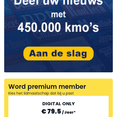
Word premium member
Kies het lidmaatschap dat bij u past
DIGITAL ONLY
€ 79.5
/
Jaar
*