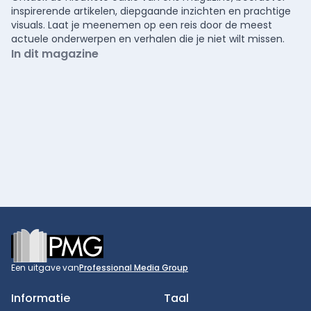
inspirerende artikelen, diepgaande inzichten en prachtige
visuals. Laat je meenemen op een reis door de meest
actuele onderwerpen en verhalen die je niet wilt missen.
In dit magazine
Footer
Een uitgave van
Professional Media Group
Informatie
Taal