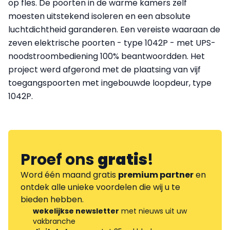
op fles. De poorten in de warme kamers zelf
moesten uitstekend isoleren en een absolute
luchtdichtheid garanderen. Een vereiste waaraan de
zeven elektrische poorten - type 1042P - met UPS-
noodstroombediening 100% beantwoordden. Het
project werd afgerond met de plaatsing van vijf
toegangspoorten met ingebouwde loopdeur, type
1042P.
Proef ons
gratis
!
Word één maand gratis
premium partner
en
ontdek alle unieke voordelen die wij u te
bieden hebben.
wekelijkse newsletter
met nieuws uit uw
vakbranche