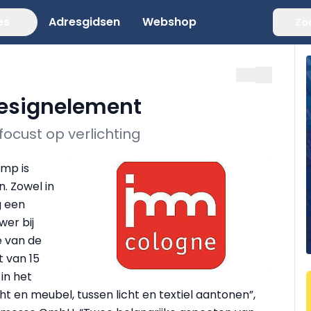
es
Adresgidsen
Webshop
Zo
designelement
ocust op verlichting
amp is
. Zowel in
g een
er bij
e van de
t van 15
 in het
icht en meubel, tussen licht en textiel aantonen”,