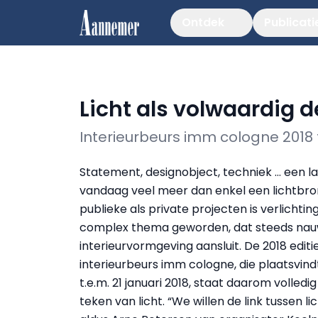
Ontdek
Publicati
Licht als volwaardig 
Interieurbeurs imm cologne 2018 f
Statement, designobject, techniek … een l
vandaag veel meer dan enkel een lichtbron
publieke als private projecten is verlichtin
complex thema geworden, dat steeds nauw
interieurvormgeving aansluit. De 2018 editi
interieurbeurs imm cologne, die plaatsvind
t.e.m. 21 januari 2018, staat daarom volledig
teken van licht. “We willen de link tussen l