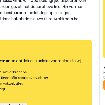
lnmesse GmbH. “Twee belangrijke aspecten van
worden gezet: het decoratieve in al zijn vormen
taal bestuurbare belichtingsoplossingen,
itions hal, als de nieuwe Pure Architects hal
rtner
en ontdek alle unieke voordelen die wij
t uw vakbranche
 financiële sectoroverzichten
an vakwebsites
rijf