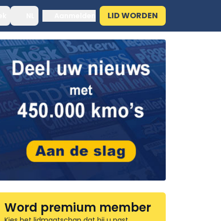
LID WORDEN
ek
NL
Aanmelden
Word premium member
Kies het lidmaatschap dat bij u past