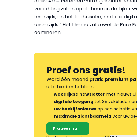
aldus Arne Petersen van organisator Koe
verlichting zullen op de beurs in de kijker 
enerzijds, en het technische, met o.a. digi
anderzijds.” Het thema zal zowel de Pure Ed
domineren.
Proef ons
gratis
!
Word één maand gratis
premium pa
u te bieden hebben.
wekelijkse newsletter
met nieuws ui
digitale toegang
tot 35 vakbladen en
uw bedrijfsnieuws
op een selectie v
maximale zichtbaarheid
voor uw bed
Probeer nu