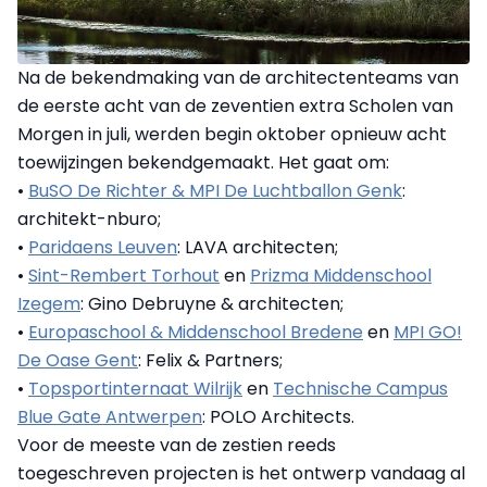
Na de bekendmaking van de architectenteams van
de eerste acht van de zeventien extra Scholen van
Morgen in juli, werden begin oktober opnieuw acht
toewijzingen bekendgemaakt. Het gaat om:
•
BuSO De Richter & MPI De Luchtballon Genk
:
architekt-nburo;
•
Paridaens Leuven
: LAVA architecten;
•
Sint-Rembert Torhout
en
Prizma Middenschool
Izegem
: Gino Debruyne & architecten;
•
Europaschool & Middenschool Bredene
en
MPI GO!
De Oase Gent
: Felix & Partners;
•
Topsportinternaat Wilrijk
en
Technische Campus
Blue Gate Antwerpen
: POLO Architects.
Voor de meeste van de zestien reeds
toegeschreven projecten is het ontwerp vandaag al