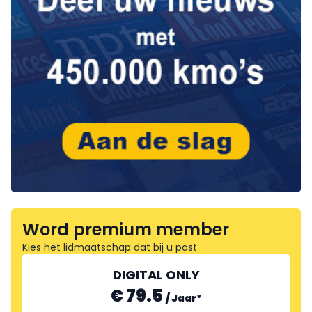
Word premium member
Kies het lidmaatschap dat bij u past
DIGITAL ONLY
€ 79.5
/
Jaar
*