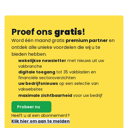
Proef ons
gratis
!
Word één maand gratis
premium partner
en
ontdek alle unieke voordelen die wij u te
bieden hebben.
wekelijkse newsletter
met nieuws uit uw
vakbranche
digitale toegang
tot 35 vakbladen en
financiële sectoroverzichten
uw bedrijfsnieuws
op een selectie van
vakwebsites
maximale zichtbaarheid
voor uw bedrijf
Probeer nu
Heeft u al een abonnement?
Klik hier om aan te melden