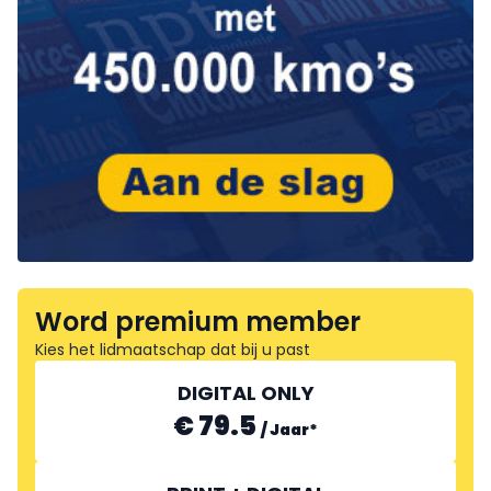
Word premium member
Kies het lidmaatschap dat bij u past
DIGITAL ONLY
€ 79.5
/
Jaar
*