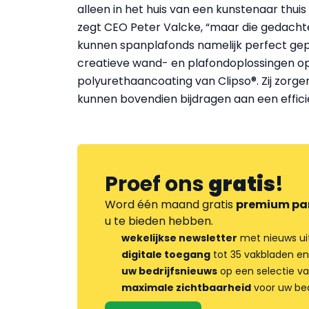
alleen in het huis van een kunstenaar thuis
zegt CEO Peter Valcke, “maar die gedachte 
kunnen spanplafonds namelijk perfect gep
creatieve wand- en plafondoplossingen o
polyurethaancoating van Clipso®. Zij zorgen
kunnen bovendien bijdragen aan een effici
Proef ons
gratis
!
Word één maand gratis
premium pa
u te bieden hebben.
wekelijkse newsletter
met nieuws ui
digitale toegang
tot 35 vakbladen en
uw bedrijfsnieuws
op een selectie v
maximale zichtbaarheid
voor uw bed