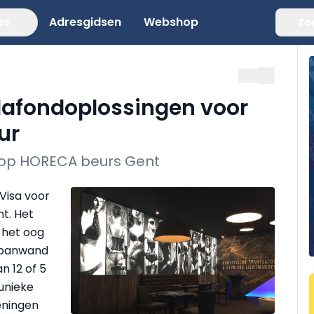
es
Adresgidsen
Webshop
Zo
lafondoplossingen voor
ur
 op HORECA beurs Gent
Visa voor
t. Het
n het oog
 spanwand
n 12 of 5
unieke
eningen