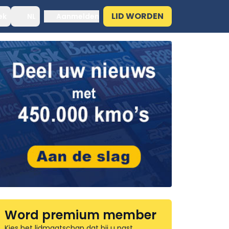
LID WORDEN
ek
NL
Aanmelden
Word premium member
Kies het lidmaatschap dat bij u past