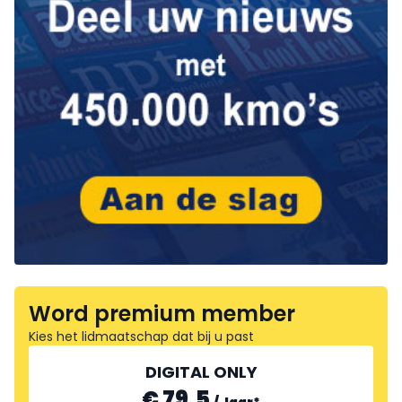
Word premium member
Kies het lidmaatschap dat bij u past
DIGITAL ONLY
€ 79.5
/
Jaar
*