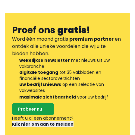
Proef ons
gratis
!
Word één maand gratis
premium partner
en
ontdek alle unieke voordelen die wij u te
bieden hebben.
wekelijkse newsletter
met nieuws uit uw
vakbranche
digitale toegang
tot 35 vakbladen en
financiële sectoroverzichten
uw bedrijfsnieuws
op een selectie van
vakwebsites
maximale zichtbaarheid
voor uw bedrijf
Probeer nu
Heeft u al een abonnement?
Klik hier om aan te melden