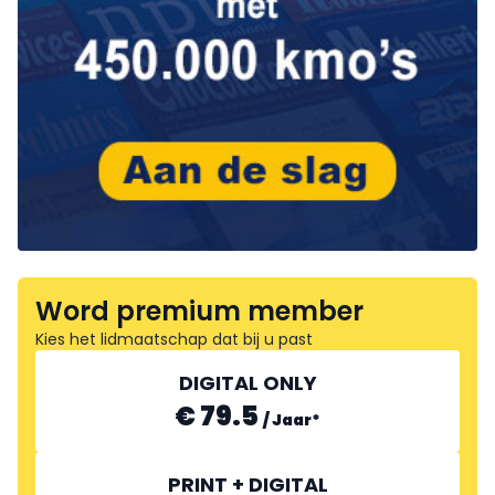
Word premium member
Kies het lidmaatschap dat bij u past
DIGITAL ONLY
€ 79.5
/
Jaar
*
PRINT + DIGITAL