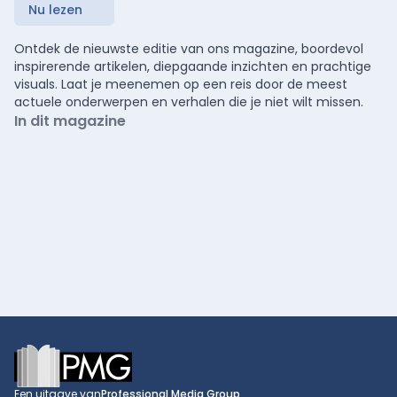
Nu lezen
Ontdek de nieuwste editie van ons magazine, boordevol
inspirerende artikelen, diepgaande inzichten en prachtige
visuals. Laat je meenemen op een reis door de meest
actuele onderwerpen en verhalen die je niet wilt missen.
In dit magazine
Footer
Een uitgave van
Professional Media Group