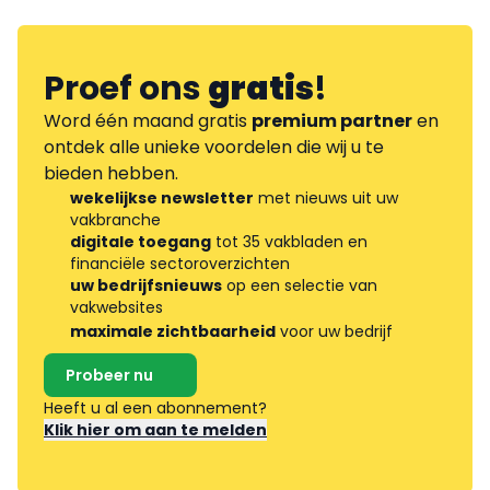
Proef ons
gratis
!
Word één maand gratis
premium partner
en
ontdek alle unieke voordelen die wij u te
bieden hebben.
wekelijkse newsletter
met nieuws uit uw
vakbranche
digitale toegang
tot 35 vakbladen en
financiële sectoroverzichten
uw bedrijfsnieuws
op een selectie van
vakwebsites
maximale zichtbaarheid
voor uw bedrijf
Probeer nu
Heeft u al een abonnement?
Klik hier om aan te melden