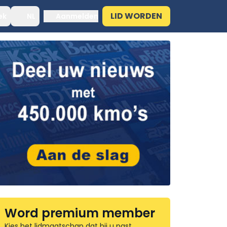
LID WORDEN
ek
NL
Aanmelden
Word premium member
Kies het lidmaatschap dat bij u past