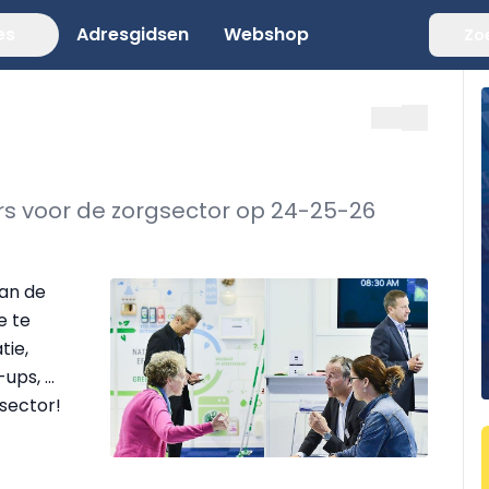
es
Adresgidsen
Webshop
Zo
s voor de zorgsector op 24-25-26
van de
e te
tie,
-ups, …
gsector!