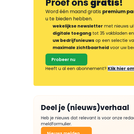
Proef ons
gratis
!
Word één maand gratis
premium pa
u te bieden hebben.
wekelijkse newsletter
met nieuws ui
digitale toegang
tot 35 vakbladen en
uw bedrijfsnieuws
op een selectie v
maximale zichtbaarheid
voor uw bed
Probeer nu
Heeft u al een abonnement?
Klik hier o
Deel je (nieuws)verhaal
Heb je nieuws dat relevant is voor onze reda
meldformulier.
Nieuws melden