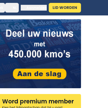
LID WORDEN
ek
NL
Aanmelden
Word premium member
Kies het lidmaatschap dat bij u past