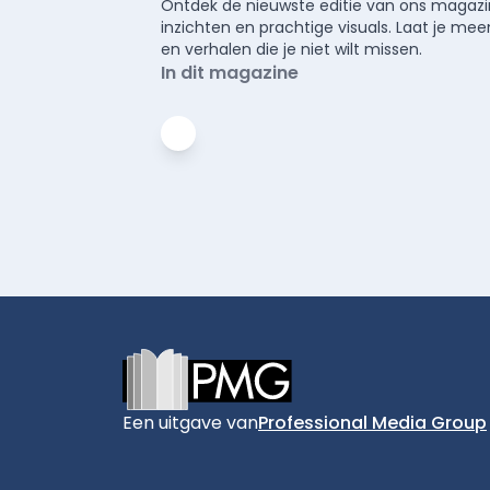
Ontdek de nieuwste editie van ons magazin
inzichten en prachtige visuals. Laat je 
en verhalen die je niet wilt missen.
In dit magazine
Footer
Een uitgave van
Professional Media Group