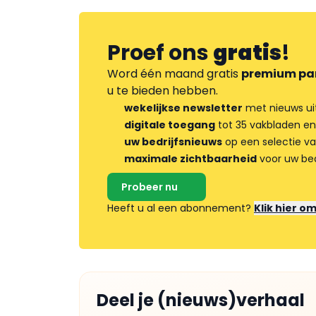
Proef ons
gratis
!
Word één maand gratis
premium pa
u te bieden hebben.
wekelijkse newsletter
met nieuws ui
digitale toegang
tot 35 vakbladen en
uw bedrijfsnieuws
op een selectie v
maximale zichtbaarheid
voor uw bed
Probeer nu
Heeft u al een abonnement?
Klik hier o
Deel je (nieuws)verhaal