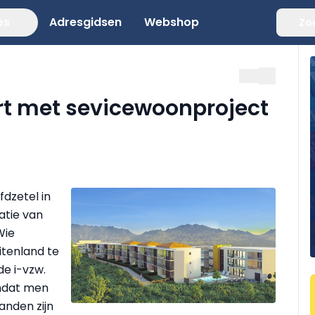
es
Adresgidsen
Webshop
Zo
rt met sevicewoonproject
dzetel in
satie van
Wie
itenland te
e i-vzw.
omdat men
anden zijn