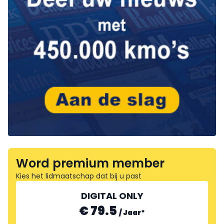
Word premium member
Kies het lidmaatschap dat bij u past
DIGITAL ONLY
€ 79.5
/
Jaar
*