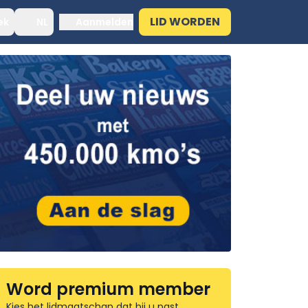
LID WORDEN
ek
NL
Aanmelden
Word premium member
Kies het lidmaatschap dat bij u past