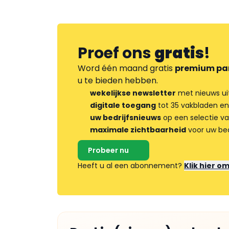
Proef ons
gratis
!
Word één maand gratis
premium pa
u te bieden hebben.
wekelijkse newsletter
met nieuws ui
digitale toegang
tot 35 vakbladen en
uw bedrijfsnieuws
op een selectie v
maximale zichtbaarheid
voor uw bed
Probeer nu
Heeft u al een abonnement?
Klik hier o