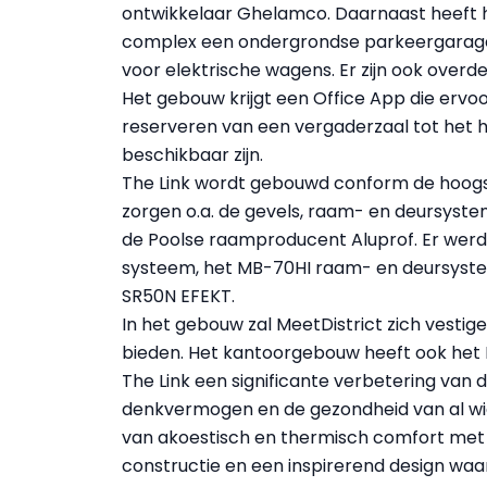
ontwikkelaar Ghelamco. Daarnaast heeft 
complex een ondergrondse parkeergarage
voor elektrische wagens. Er zijn ook overd
Het gebouw krijgt een Office App die ervoo
reserveren van een vergaderzaal tot het h
beschikbaar zijn.
The Link wordt gebouwd conform de hoogs
zorgen o.a. de gevels, raam- en deursyst
de Poolse raamproducent Aluprof. Er wer
systeem, het MB-70HI raam- en deursyst
SR50N EFEKT.
In het gebouw zal MeetDistrict zich vestig
bieden. Het kantoorgebouw heeft ook het 
The Link een significante verbetering van d
denkvermogen en de gezondheid van al wie
van akoestisch en thermisch comfort met 
constructie en een inspirerend design wa