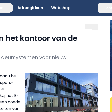
es
Adresgidsen
Webshop
Zo
an het kantoor van de
en deursystemen voor nieuw
 aan The
aspers-
le
zij het E-
n een goede
teiten van