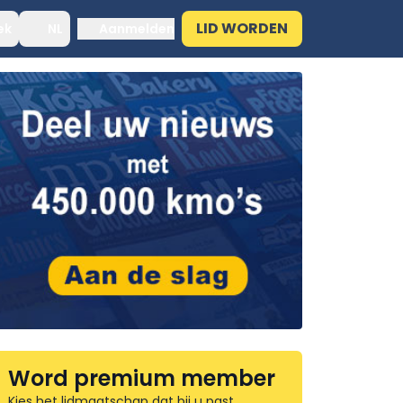
LID WORDEN
ek
NL
Aanmelden
Word premium member
Kies het lidmaatschap dat bij u past