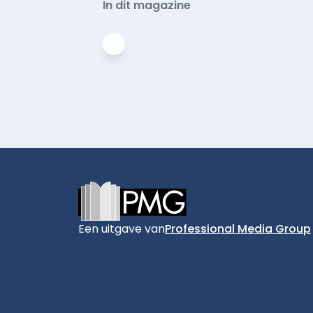
In dit magazine
Footer
Een uitgave van
Professional Media Group