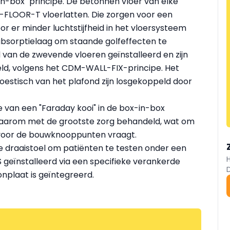
n-box" principe. De betonnen vloer van elke
FLOOR-T vloerlatten. Die zorgen voor een
 er minder luchtstijfheid in het vloersysteem
 absorptielaag om staande golfeffecten te
van de zwevende vloeren geïnstalleerd en zijn
ld, volgens het CDM-WALL-FIX-principe. Het
oestisch van het plafond zijn losgekoppeld door
e van een "Faraday kooi" in de box-in-box
n daarom met de grootste zorg behandeld, wat om
 voor de bouwknooppunten vraagt.
e draaistoel om patiënten te testen onder een
 geïnstalleerd via een specifieke verankerde
nplaat is geïntegreerd.