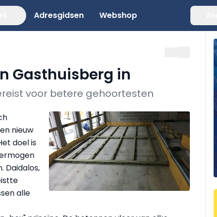
es
Adresgidsen
Webshop
Zo
n Gasthuisberg in
vereist voor betere gehoortesten
ch
een nieuw
et doel is
rvermogen
. Daidalos,
istte
sen alle