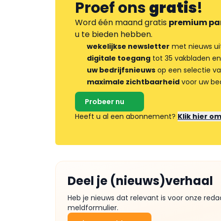
Proef ons
gratis
!
Word één maand gratis
premium pa
u te bieden hebben.
wekelijkse newsletter
met nieuws ui
digitale toegang
tot 35 vakbladen en
uw bedrijfsnieuws
op een selectie v
maximale zichtbaarheid
voor uw bed
Probeer nu
Heeft u al een abonnement?
Klik hier o
Deel je (nieuws)verhaal
Heb je nieuws dat relevant is voor onze reda
meldformulier.