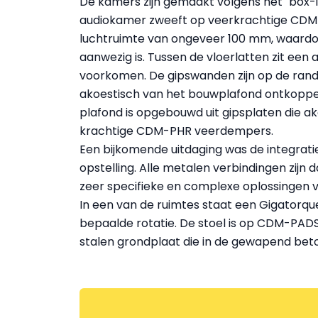
De kamers zijn gemaakt volgens het "box-i
audiokamer zweeft op veerkrachtige CDM-
luchtruimte van ongeveer 100 mm, waardoor
aanwezig is. Tussen de vloerlatten zit een
voorkomen. De gipswanden zijn op de rand 
akoestisch van het bouwplafond ontkoppe
plafond is opgebouwd uit gipsplaten die ak
krachtige CDM-PHR veerdempers.
Een bijkomende uitdaging was de integrati
opstelling. Alle metalen verbindingen zij
zeer specifieke en complexe oplossingen
In een van de ruimtes staat een Gigatorqu
bepaalde rotatie. De stoel is op CDM-PADS
stalen grondplaat die in de gewapend beto