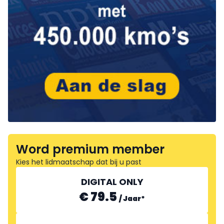
Word premium member
Kies het lidmaatschap dat bij u past
DIGITAL ONLY
€ 79.5
/
Jaar
*