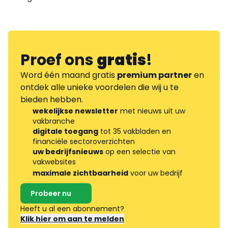
Proef ons
gratis
!
Word één maand gratis
premium partner
en
ontdek alle unieke voordelen die wij u te
bieden hebben.
wekelijkse newsletter
met nieuws uit uw
vakbranche
digitale toegang
tot 35 vakbladen en
financiële sectoroverzichten
uw bedrijfsnieuws
op een selectie van
vakwebsites
maximale zichtbaarheid
voor uw bedrijf
Probeer nu
Heeft u al een abonnement?
Klik hier om aan te melden