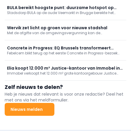
BULA bereikt hoogste punt: duurzame hotspot op
Stadsdorp BULA op de oude Veemarkt in Brugge bereikte het
Brugse Veemarkt
hoogste punt. Er komen 89 appartementen, 3.500 m² handel en
een markthal met plein en park. Supermarkt en (para)medische
praktijken tekenen in; fossielvrije energie via geothermie. Eerste
Wervik zet licht op groen voor nieuwe stadshal
intrek midden 2027.
Met de afgifte van de omgevingsvergunning kan de
langverwachte herontwikkeling van de Oosthovesite in Wervik een
nieuwe fase ingaan. Het project vormt het sluitstuk van een
bredere herwaardering van een strategisch gelegen ...
Concrete in Progress: EQ Brussels transformeert
Febelcem blikt terug op het eerste Concrete in Progress-bezoek
brutalistisch icoon
aan EQ Brussels, met focus op duurzame renovatie en de
levensduur van beton. Ook geleid bezoeken in Charleroi. Agenda:
lezing Lambert Lénack (24/09, Flagey) en Concrete Day (01/10,
Elia koopt 12.000 m² Justice-kantoor van Immobel in
Leuven); nieuwe publicaties.
Immobel verkoopt het 12.000 m² grote kantoorgebouw Justice
Brusselse Zavel
aan Elia Transmission Belgium, als deel van het Brusselse
mixed-use project Lebeau. Het fossielvrije, circulaire gebouw met
Zelf nieuws te delen?
binnentuin verbetert de stadsconnectiviteit. De deal volgt op een
Bain-huurovereenkomst, parkingverkoop en succesvolle
Heb je nieuws dat relevant is voor onze redactie? Deel het
residentiële lancering.
met ons via het meldformulier.
Nieuws melden