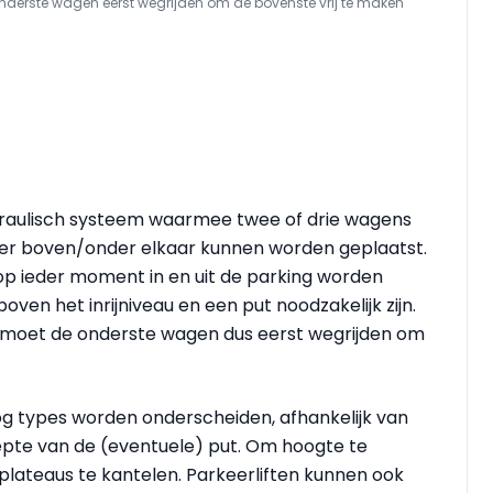
e onderste wagen eerst wegrijden om de bovenste vrij te maken
draulisch systeem waarmee twee of drie wagens
nier boven/onder elkaar kunnen worden geplaatst.
 op ieder moment in en uit de parking worden
ven het inrijniveau en een put noodzakelijk zijn.
en moet de onderste wagen dus eerst wegrijden om
g types worden onderscheiden, afhankelijk van
epte van de (eventuele) put. Om hoogte te
 plateaus te kantelen. Parkeerliften kunnen ook