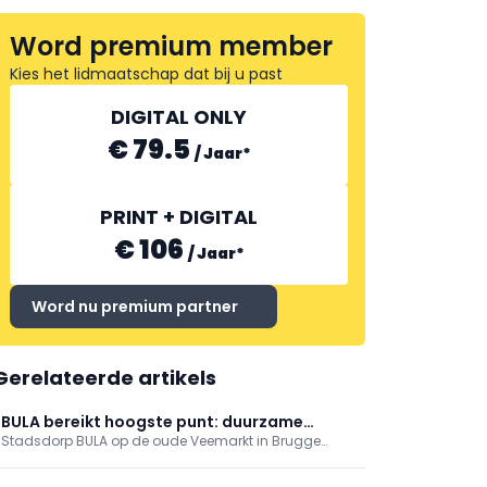
Word premium member
DIRICKX
Kies het lidmaatschap dat bij u past
DIGITAL ONLY
€ 79.5
/
Jaar
*
PRINT + DIGITAL
€ 106
/
Jaar
*
Word nu premium partner
Gerelateerde artikels
BULA bereikt hoogste punt: duurzame
Stadsdorp BULA op de oude Veemarkt in Brugge
hotspot op Brugse Veemarkt
bereikte het hoogste punt. Er komen 89
appartementen, 3.500 m² handel en een markthal