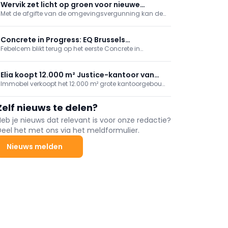
met plein en park. Supermarkt en (para)medische
Wervik zet licht op groen voor nieuwe
praktijken tekenen in; fossielvrije energie via
Met de afgifte van de omgevingsvergunning kan de
stadshal
geothermie. Eerste intrek midden 2027.
langverwachte herontwikkeling van de Oosthovesite
in Wervik een nieuwe fase ingaan. Het project vormt
het sluitstuk van een bredere herwaardering van een
Concrete in Progress: EQ Brussels
strategisch gelegen ...
Febelcem blikt terug op het eerste Concrete in
transformeert brutalistisch icoon
Progress-bezoek aan EQ Brussels, met focus op
duurzame renovatie en de levensduur van beton. Ook
geleid bezoeken in Charleroi. Agenda: lezing Lambert
Elia koopt 12.000 m² Justice-kantoor van
Lénack (24/09, Flagey) en Concrete Day (01/10,
Immobel verkoopt het 12.000 m² grote kantoorgebouw
Immobel in Brusselse Zavel
Leuven); nieuwe publicaties.
Justice aan Elia Transmission Belgium, als deel van
het Brusselse mixed-use project Lebeau. Het
Zelf nieuws te delen?
fossielvrije, circulaire gebouw met binnentuin
verbetert de stadsconnectiviteit. De deal volgt op een
Heb je nieuws dat relevant is voor onze redactie?
Bain-huurovereenkomst, parkingverkoop en
Deel het met ons via het meldformulier.
succesvolle residentiële lancering.
Nieuws melden