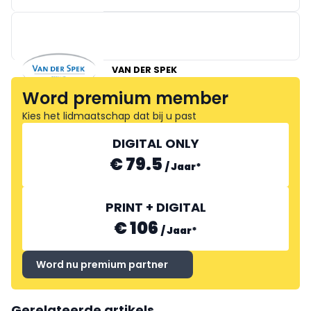
VAN HAUT
VAN DER SPEK
Word premium member
BLE
Kies het lidmaatschap dat bij u past
DIGITAL ONLY
€ 79.5
/
Jaar
*
PRINT + DIGITAL
€ 106
/
Jaar
*
Word nu premium partner
Gerelateerde artikels