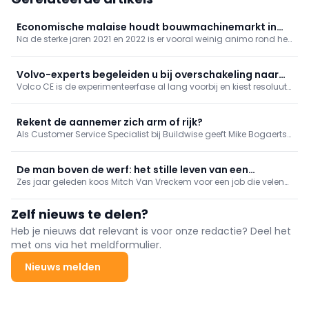
Economische malaise houdt bouwmachinemarkt in
Na de sterke jaren 2021 en 2022 is er vooral weinig animo rond het
haar greep
segment van kleinere machines onder 10 ton. De verkoopcijfers
van grotere machines ogen stabieler, maar ook daar geen
vreugdetaferelen.
Volvo-experts begeleiden u bij overschakeling naar
Volco CE is de experimenteerfase al lang voorbij en kiest resoluut
elektrisch
voor verduurzaming in alle gelederen. Het perfecte bewijs
daarvoor zijn de nieuwe elektrische wiellader L90 Electric, de
knikdumpers A30 en A40 Electric en de EWR150 Electric
Rekent de aannemer zich arm of rijk?
bandengraafmachine
Als Customer Service Specialist bij Buildwise geeft Mike Bogaerts
bouwondernemers dagelijks advies over bedrijfsbeheer en een
correcte kostprijsberekening. Wij vroegen hem naar de blinde
vlekken die aan de basis liggen van die ongenode
De man boven de werf: het stille leven van een
schrikmomenten op het einde van elke maand.
Zes jaar geleden koos Mitch Van Vreckem voor een job die velen
bouwkraanmachinist
hem niet zouden nadoen. Als bouwkraanmachinist bij Vanhout
brengt hij zijn werkdagen door op hoogte, ver weg van zijn
Zelf nieuws te delen?
collega's op de grond. Een portret van een dag in het leven van
een bouwkraanmachinist.
Heb je nieuws dat relevant is voor onze redactie? Deel het
met ons via het meldformulier.
Nieuws melden