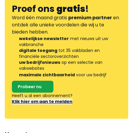
Proef ons
gratis
!
Word één maand gratis
premium partner
en
ontdek alle unieke voordelen die wij u te
bieden hebben.
wekelijkse newsletter
met nieuws uit uw
vakbranche
digitale toegang
tot 35 vakbladen en
financiële sectoroverzichten
uw bedrijfsnieuws
op een selectie van
vakwebsites
maximale zichtbaarheid
voor uw bedrijf
Probeer nu
Heeft u al een abonnement?
Klik hier om aan te melden