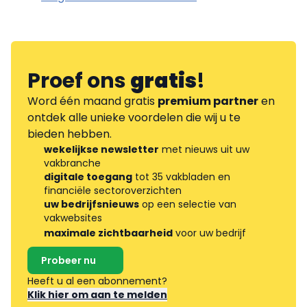
Proef ons
gratis
!
Word één maand gratis
premium partner
en
ontdek alle unieke voordelen die wij u te
bieden hebben.
wekelijkse newsletter
met nieuws uit uw
vakbranche
digitale toegang
tot 35 vakbladen en
financiële sectoroverzichten
uw bedrijfsnieuws
op een selectie van
vakwebsites
maximale zichtbaarheid
voor uw bedrijf
Probeer nu
Heeft u al een abonnement?
Klik hier om aan te melden