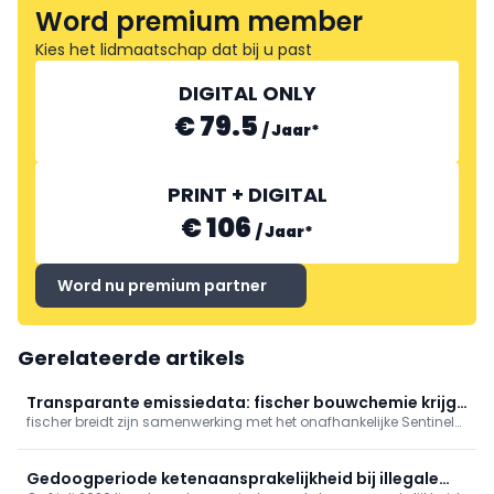
Word premium member
Kies het lidmaatschap dat bij u past
DIGITAL ONLY
€ 79.5
/
Jaar
*
PRINT + DIGITAL
€ 106
/
Jaar
*
Word nu premium partner
Gerelateerde artikels
Transparante emissiedata: fischer bouwchemie krijgt
fischer breidt zijn samenwerking met het onafhankelijke Sentinel
SHI-certificaat
Holding Institut uit: extra bouwchemieproducten zijn nu SHI-
gecertificeerd en opgenomen in de SHI-database. Zo krijgen
planners en bouwheren transparante emissiegegevens,
Gedoogperiode ketenaansprakelijkheid bij illegale
vereenvoudigen planning en bestek, en verbetert de