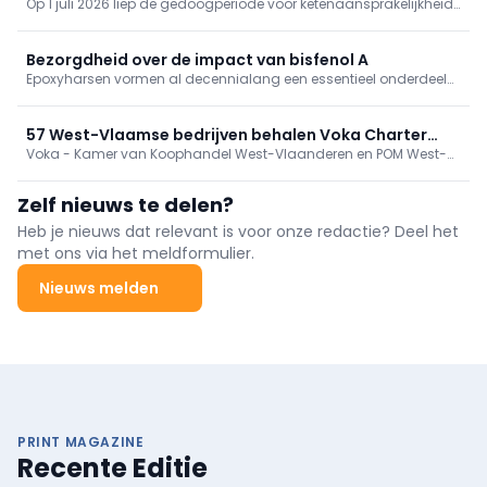
Op 1 juli 2026 liep de gedoogperiode voor ketenaansprakelijkheid
tewerkstelling afgelopen
binnenluchtkwaliteit.
bij illegale tewerkstelling af. Vanaf nu kunnen ondernemingen
gesanctioneerd worden als ze niet aan de voorwaarden voldoen.
Bezorgdheid over de impact van bisfenol A
Epoxyharsen vormen al decennialang een essentieel onderdeel
van beschermende coatings voor vloeren, bruggen, industriële
installaties en andere veeleisende toepassingen. Ze zijn immers
bijzonder sterk en slijtvast. Maar tegelijkertijd groeit de
57 West-Vlaamse bedrijven behalen Voka Charter
bezorgdheid over de impact van bisfenol A, een veelgebruikte
Voka - Kamer van Koophandel West-Vlaanderen en POM West-
Duurzaam Ondernemen
bouwsteen van deze harsen.
Vlaanderen lauwerden op dinsdag 23 juni 57 bedrijven voor hun
prestaties binnen het begeleidingstraject Voka Charter Duurzaam
Zelf nieuws te delen?
Ondernemen (VCDO)
Heb je nieuws dat relevant is voor onze redactie? Deel het
met ons via het meldformulier.
Nieuws melden
PRINT MAGAZINE
Recente Editie