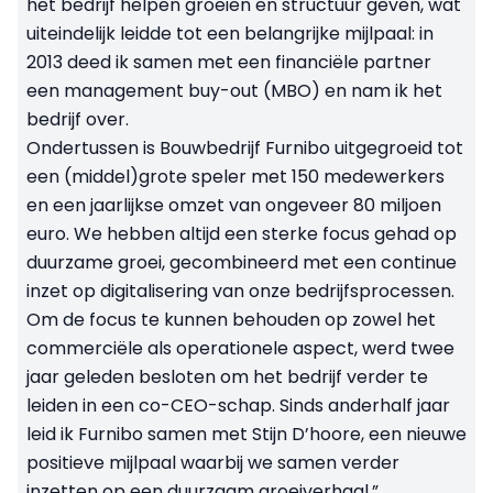
het bedrijf helpen groeien en structuur geven, wat
uiteindelijk leidde tot een belangrijke mijlpaal: in
2013 deed ik samen met een financiële partner
een management buy-out (MBO) en nam ik het
bedrijf over.
Ondertussen is Bouwbedrijf Furnibo uitgegroeid tot
een (middel)grote speler met 150 medewerkers
en een jaarlijkse omzet van ongeveer 80 miljoen
euro. We hebben altijd een sterke focus gehad op
duurzame groei, gecombineerd met een continue
inzet op digitalisering van onze bedrijfsprocessen.
Om de focus te kunnen behouden op zowel het
commerciële als operationele aspect, werd twee
jaar geleden besloten om het bedrijf verder te
leiden in een co-CEO-schap. Sinds anderhalf jaar
leid ik Furnibo samen met Stijn D’hoore, een nieuwe
positieve mijlpaal waarbij we samen verder
inzetten op een duurzaam groeiverhaal.”