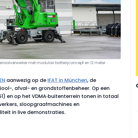
teriaalverwerker met modulair batterijconcept en 12 meter
EN
aanwezig op de
IFAT in München
, de
ool-, afval- en grondstoffenbeheer. Op een
1) en op het VDMA‑buitenterrein tonen in totaal
werkers, sloopgraafmachines en
iteit in live demonstraties.