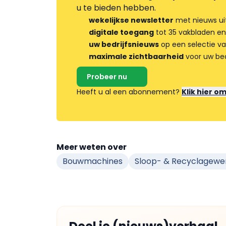
u te bieden hebben.
wekelijkse newsletter
met nieuws ui
digitale toegang
tot 35 vakbladen en
uw bedrijfsnieuws
op een selectie v
maximale zichtbaarheid
voor uw bed
Probeer nu
Heeft u al een abonnement?
Klik hier o
Meer weten over
Bouwmachines
Sloop- & Recyclagewe