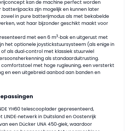
tterijconcept kan de machine perfect worden
r batterijpacks zijn mogelijk en kunnen later
zowel in pure batterijmodus als met bekabelde
werken, wat haar bijzonder geschikt maakt voor
3
resenteerd met een 6 m
‑bak en uitgerust met
jn het optionele joystickstuur­systeem (als enige in
of als dual‑control met klassiek stuurwiel
ersoonsherkenning als standaarduitrusting.
 comfortstoel met hoge rugleuning, een versterkt
ging en een uitgebreid aanbod aan banden en
toepassingen
INDE YH60 telescooplader gepresenteerd,
LINDE‑netwerk in Duitsland en Oostenrijk
n van een Dücker UNA 450‑giek, waardoor