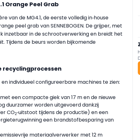
1 Orange Peel Grab
re van de MG4.1, de eerste volledig in‑house
orange peel grab van SENNEBOGEN. De grijper, met
siek inzetbaar in de schrootverwerking en breidt het
uit. Tijdens de beurs worden bijkomende
e recyclingprocessen
 en individueel configureerbare machines te zien:
met een compacte giek van 17 m en de nieuwe
nog duurzamer worden uitgevoerd dankzij
der CO
‑uitstoot tijdens de productie) en een
2
ergieterugwinning een brandstofbesparing van
 emissievrije materiaalverwerker met 12 m