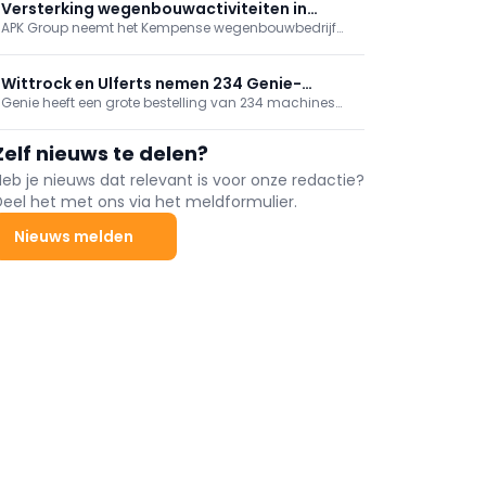
elektrisch bouwmaterieel.
Versterking wegenbouwactiviteiten in
APK Group neemt het Kempense wegenbouwbedrijf
Antwerpen
AGBb over, onderdeel van B&R Bouwgroep. Met deze
strategische overname groeien de
wegenbouwactiviteiten van APK Group met ongeveer
Wittrock en Ulferts nemen 234 Genie-
15%.
Genie heeft een grote bestelling van 234 machines
machines in gebruik, incl. superboom
geleverd aan Wittrock Group, Ulferts & Wittrock en
Ulferts. Het pakket omvat next‑gen GS-schaarliften,
Zelf nieuws te delen?
TraX-rupshoogwerkers en een ZX‑135/70 “super
boom”. Met deze levering rondt Genie een
Heb je nieuws dat relevant is voor onze redactie?
grootschalig investeringsproject bij de betrokken
Deel het met ons via het meldformulier.
bedrijven af.
Nieuws melden