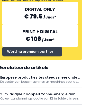
DIGITAL ONLY
€ 79.5
/
Jaar
*
PRINT + DIGITAL
€ 106
/
Jaar
*
Word nu premium partner
Gerelateerde artikels
Europese productiesites steeds meer onder
De sector van bouwmachines en machines voor de
druk
bouwmaterialenindustrie kijkt met toenemende
bezorgdheid naar de komende maanden. Niet
langer conjuncturele schommelingen, maar
Slim laadplein koppelt zonne-energie aan
structurele problemen wegen op de vooruitzichten.
Op een zandwinningslocatie van K3 in Echteld is een
emissieloos bouwen
slim laadplein gerealiseerd dat lokaal opgewekte
zonne-energie direct inzet voor het laden van