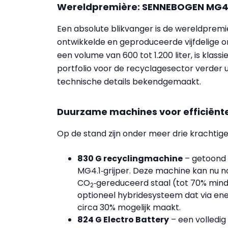
Wereldpremière: SENNEBOGEN MG4.
Een absolute blikvanger is de wereldpremiè
ontwikkelde en geproduceerde vijfdelige 
een volume van 600 tot 1.200 liter, is klas
portfolio voor de recyclagesector verder 
technische details bekendgemaakt.
Duurzame machines voor efficiënt
Op de stand zijn onder meer drie krachtige
830 G recyclingmachine
– getoond 
MG4.1‑grijper. Deze machine kan nu 
CO
‑gereduceerd staal (tot 70% min
2
optioneel hybridesysteem dat via en
circa 30% mogelijk maakt.
824 G Electro Battery
– een volledig