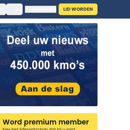
LID WORDEN
ek
NL
Aanmelden
Word premium member
Kies het lidmaatschap dat bij u past