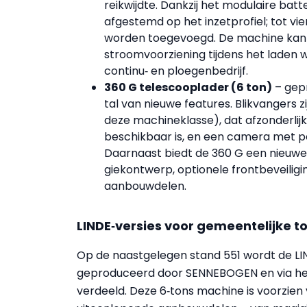
reikwijdte. Dankzij het modulaire ba
afgestemd op het inzetprofiel; tot vie
worden toegevoegd. De machine kan 
stroomvoorziening tijdens het laden 
continu‑ en ploegenbedrijf.
360 G telescooplader (6 ton)
– gep
tal van nieuwe features. Blikvangers zi
deze machineklasse), dat afzonderlijk 
beschikbaar is, en een camera met p
Daarnaast biedt de 360 G een nieuwe
giekontwerp, optionele front­beveili
aanbouwdelen.
LINDE‑versies voor gemeentelijke 
Op de naastgelegen stand 551 wordt de L
geproduceerd door SENNEBOGEN en via het 
verdeeld. Deze 6‑tons machine is voorzie