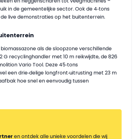
ieken en heggenscharen tot veegmachines –
ik in de gemeentelijke sector. Ook de 4‑tons
de live demonstraties op het buitenterrein.
itenterrein
e biomassazone als de sloopzone verschillende
2 G recyclinghandler met 10 m reikwijdte, de 826
molition Vario Tool. Deze 45‑tons
 een drie‑delige longfront‑uitrusting met 23 m
raafbak hoe snel en eenvoudig tussen
rtner
en ontdek alle unieke voordelen die wij