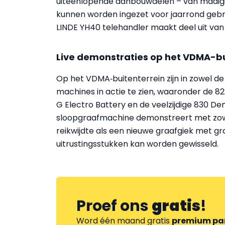
uiteenlopende aanbouwdelen – van maaig
kunnen worden ingezet voor jaarrond gebru
LINDE YH40 telehandler maakt deel uit van 
Live demonstraties op het VDMA-bu
Op het VDMA‑buitenterrein zijn in zowel d
machines in actie te zien, waaronder de 82
G Electro Battery en de veelzijdige 830 De
sloopgraafmachine demonstreert met zowel
reikwijdte als een nieuwe graafgiek met g
uitrustingsstukken kan worden gewisseld.
Proef ons
gratis
!
Word één maand gratis
premium pa