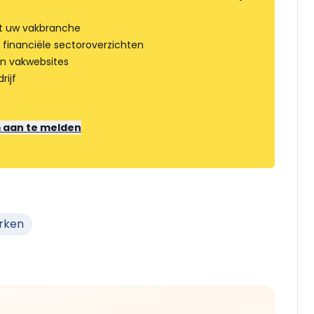
t uw vakbranche
 financiële sectoroverzichten
an vakwebsites
rijf
m aan te melden
rken