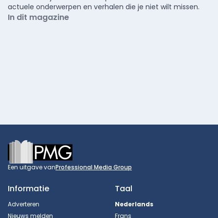
actuele onderwerpen en verhalen die je niet wilt missen.
In dit magazine
Footer
Een uitgave van
Professional Media Group
Informatie
Taal
Adverteren
Nederlands
Nieuws melden
Frans