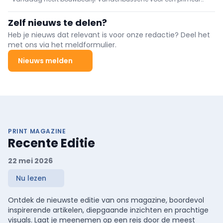
gezorgd: voor het eerst werd een mobiele topografische robot of
BIM-printer succesvol ingezet op een Vlaamse werf. Deze robot
Zelf nieuws te delen?
kan autonoom details van digitale tekeningen...
Heb je nieuws dat relevant is voor onze redactie? Deel het
met ons via het meldformulier.
Nieuws melden
PRINT MAGAZINE
Recente Editie
22 mei 2026
Nu lezen
Ontdek de nieuwste editie van ons magazine, boordevol
inspirerende artikelen, diepgaande inzichten en prachtige
visuals. Laat je meenemen op een reis door de meest