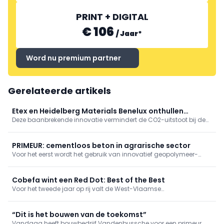
PRINT + DIGITAL
€ 106
/
Jaar
*
Word nu premium partner
Gerelateerde artikels
Etex en Heidelberg Materials Benelux onthullen
Deze baanbrekende innovatie vermindert de CO2-uitstoot bij de
primeur
cementproductie met minstens 20% en verlaagt het
energieverbruik in het proces met 15%.
PRIMEUR: cementloos beton in agrarische sector
Voor het eerst wordt het gebruik van innovatief geopolymeer-
gebonden beton toegepast in een veeleisende praktijkomgeving
zoals de landbouw. Daardoor daalt de klimaatimpact met circa
70% in vergelijking met ...
Cobefa wint een Red Dot: Best of the Best
Voor het tweede jaar op rij valt de West-Vlaamse
bouwonderneming Cobefa in de prijzen bij de Red Dot Awards. Dit
keer met de hoogste onderscheiding: een Red Dot: Best of the
Best voor Nagare, een vernieuwende lijn esthetisch vormgegeven
“Dit is het bouwen van de toekomst”
gebogen keerwanden.
Vandaag heeft bouwbedrijf Vandenbussche voor een primeur