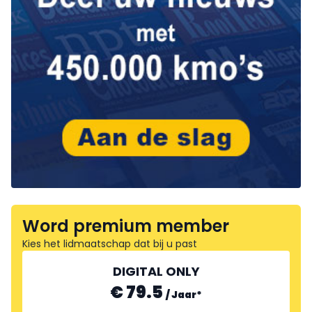
Word premium member
Kies het lidmaatschap dat bij u past
DIGITAL ONLY
€ 79.5
/
Jaar
*